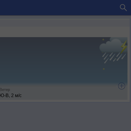
Ветер
Ю-В, 2 м/с