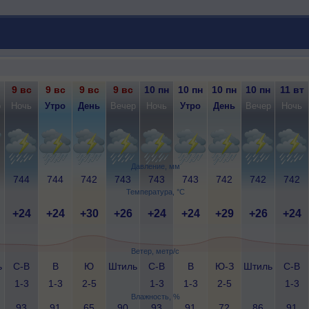
9 вс
9 вс
9 вс
9 вс
10 пн
10 пн
10 пн
10 пн
11 вт
р
Ночь
Утро
День
Вечер
Ночь
Утро
День
Вечер
Ночь
Давление, мм
744
744
742
743
743
743
742
742
742
Температура, °C
+24
+24
+30
+26
+24
+24
+29
+26
+24
Ветер, метр/с
ь
С-В
В
Ю
Штиль
С-В
В
Ю-З
Штиль
С-В
1-3
1-3
2-5
1-3
1-3
2-5
1-3
Влажность, %
93
91
65
90
93
91
72
86
91