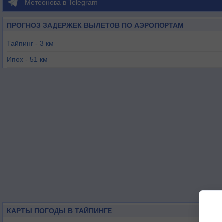
Метеонова в Telegram
ПРОГНОЗ ЗАДЕРЖЕК ВЫЛЕТОВ ПО АЭРОПОРТАМ
Тайпинг - 3 км
Ипох - 51 км
Пангкор - 70 км
Ситиаван - 71 км
Пенанг - 71 км
Буттерворт - 78 км
КАРТЫ ПОГОДЫ В ТАЙПИНГЕ