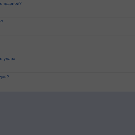
лендарной?
у?
о удара
 дни?