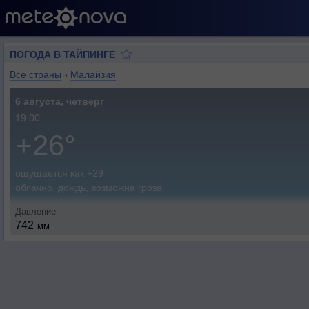
ПОГОДА В ТАЙПИНГЕ
Все страны
›
Малайзия
6 августа, четверг
19:00
+26°
ощущается как +29
облачно, дождь, возможна гроза
Давление
742
мм