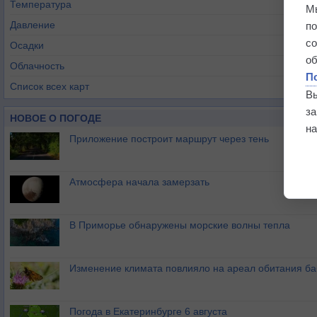
Температура
М
Давление
п
с
Осадки
о
Облачность
П
Список всех карт
В
з
НОВОЕ О ПОГОДЕ
на
Приложение построит маршрут через тень
Атмосфера начала замерзать
В Приморье обнаружены морские волны тепла
Изменение климата повлияло на ареал обитания ба
Погода в Екатеринбурге 6 августа