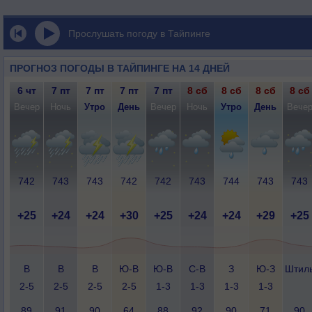
Прослушать погоду в Тайпинге
ПРОГНОЗ ПОГОДЫ В ТАЙПИНГЕ НА 14 ДНЕЙ
6 чт
7 пт
7 пт
7 пт
7 пт
8 сб
8 сб
8 сб
8 сб
Вечер
Ночь
Утро
День
Вечер
Ночь
Утро
День
Вече
742
743
743
742
742
743
744
743
743
+25
+24
+24
+30
+25
+24
+24
+29
+25
В
В
В
Ю-В
Ю-В
С-В
З
Ю-З
Штил
2-5
2-5
2-5
2-5
1-3
1-3
1-3
1-3
89
91
90
64
88
92
90
71
90