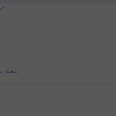
го?
а. Часть 1