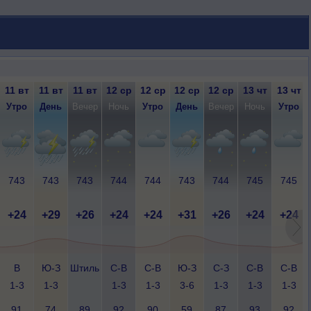
11 вт
11 вт
11 вт
12 ср
12 ср
12 ср
12 ср
13 чт
13 чт
Утро
День
Вечер
Ночь
Утро
День
Вечер
Ночь
Утро
743
743
743
744
744
743
744
745
745
+24
+29
+26
+24
+24
+31
+26
+24
+24
В
Ю-З
Штиль
С-В
С-В
Ю-З
С-З
С-В
С-В
1-3
1-3
1-3
1-3
3-6
1-3
1-3
1-3
91
74
89
92
90
59
87
93
92