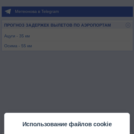
Метеонова в Telegram
ПРОГНОЗ ЗАДЕРЖЕК ВЫЛЕТОВ ПО АЭРОПОРТАМ
Ацуги - 35 км
Осима - 55 км
Татикава - 56 км
Тофу - 58 км
Йокота - 58 км
Токио / Ханеда - 66 км
Использование файлов cookie