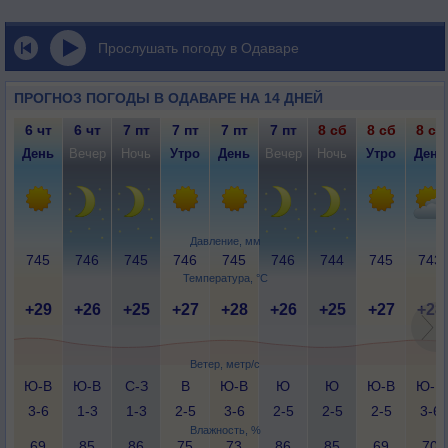
Прослушать погоду в Одаваре
ПРОГНОЗ ПОГОДЫ В ОДАВАРЕ НА 14 ДНЕЙ
6 чт
6 чт
7 пт
7 пт
7 пт
7 пт
8 сб
8 сб
8 сб
День
Вечер
Ночь
Утро
День
Вечер
Ночь
Утро
День
Давление, мм
745
746
745
746
745
746
744
745
743
Температура, °C
+29
+26
+25
+27
+28
+26
+25
+27
+28
Ветер, метр/с
Ю-В
Ю-В
С-З
В
Ю-В
Ю
Ю
Ю-В
Ю-В
3-6
1-3
1-3
2-5
3-6
2-5
2-5
2-5
3-6
Влажность, %
69
85
86
75
73
86
85
69
70