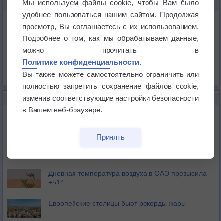
Мы используем файлы cookie, чтобы Вам было
КАРТЫ ПОГОДЫ В ОДАВАРЕ
удобнее пользоваться нашим сайтом. Продолжая
Температура
просмотр, Вы соглашаетесь с их использованием.
Давление
Подробнее о том, как мы обрабатываем данные,
Осадки
можно прочитать в
Политике конфиденциальности
.
Облачность
Вы также можете самостоятельно ограничить или
Список всех карт
полностью запретить сохранение файлов cookie,
изменив соответствующие настройки безопасности
НОВОЕ О ПОГОДЕ
в Вашем веб-браузере.
Июль в России стал самым тёплым за всю
историю
Принять
В Центральной России наступают самые жаркие
дни этого лета
Дневная температура воздуха в ОАЭ превысила
+51°
Европейские столицы бьют рекорды жары