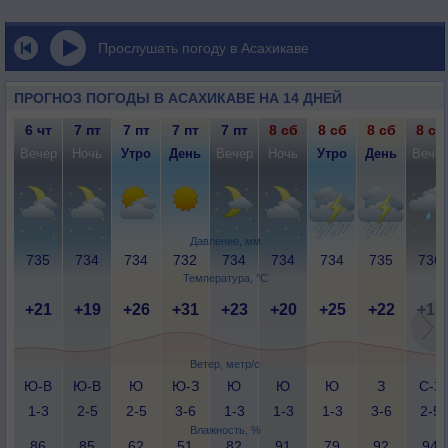
Прослушать погоду в Асахикаве
ПРОГНОЗ ПОГОДЫ В АСАХИКАВЕ НА 14 ДНЕЙ
6 чт
7 пт
7 пт
7 пт
7 пт
8 сб
8 сб
8 сб
8 сб
Вечер
Ночь
Утро
День
Вечер
Ночь
Утро
День
Вече
Давление, мм
735
734
734
732
734
734
734
735
736
Температура, °C
+21
+19
+26
+31
+23
+20
+25
+22
+17
Ветер, метр/с
Ю-В
Ю-В
Ю
Ю-З
Ю
Ю
Ю
З
С-З
1-3
2-5
2-5
3-6
1-3
1-3
1-3
3-6
2-5
Влажность, %
86
85
62
51
82
91
79
92
94