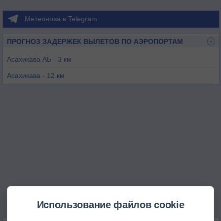
Метеонова в Telegram
ПРОГНОЗ ЗАДЕРЖЕК ВЫЛЕТОВ ПО АЭРОПОРТАМ
Асахикава АБ - 3 км
Асахикава - 12 км
Момбецу - 102 км
Саппоро / Окадама - 108 км
Токачи - 117 км
Саппоро / Титосе - 122 км
Использование файлов cookie