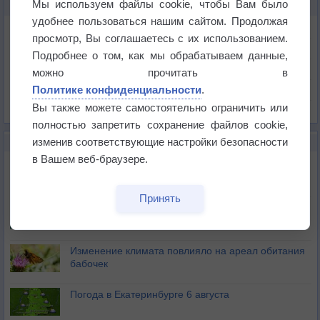
Мы используем файлы cookie, чтобы Вам было
КАРТЫ ПОГОДЫ В АСАХИКАВЕ
удобнее пользоваться нашим сайтом. Продолжая
Температура
просмотр, Вы соглашаетесь с их использованием.
Давление
Подробнее о том, как мы обрабатываем данные,
Осадки
можно прочитать в
Политике конфиденциальности
.
Облачность
Вы также можете самостоятельно ограничить или
Список всех карт
полностью запретить сохранение файлов cookie,
изменив соответствующие настройки безопасности
НОВОЕ О ПОГОДЕ
в Вашем веб-браузере.
Атмосфера начала замерзать
Принять
В Приморье обнаружены морские волны тепла
Изменение климата повлияло на ареал обитания
бабочек
Погода в Екатеринбурге 6 августа