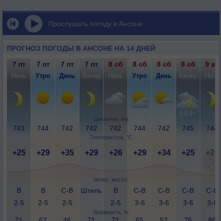
Прослушать погоду в Ансоне
ПРОГНОЗ ПОГОДЫ В АНСОНЕ НА 14 ДНЕЙ
7 пт
7 пт
7 пт
7 пт
8 сб
8 сб
8 сб
8 сб
9 вс
Ночь
Утро
День
Вечер
Ночь
Утро
День
Вечер
Ночь
Давление, мм
743
744
742
742
742
744
742
745
744
Температура, °C
+25
+29
+35
+29
+26
+29
+34
+25
+21
Ветер, метр/с
В
В
С-В
Штиль
В
С-В
С-В
С-В
С-В
2-5
2-5
2-5
2-5
3-6
3-6
3-6
3-6
Влажность, %
71
62
46
71
71
65
52
76
86