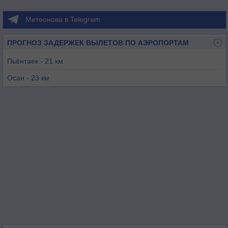
Метеонова в Telegram
ПРОГНОЗ ЗАДЕРЖЕК ВЫЛЕТОВ ПО АЭРОПОРТАМ
Пьёнтаек - 21 км
Осан - 23 км
Ичхон - 27 км
Сувон - 35 км
Чхонджу - 38 км
Чочивон - 48 км