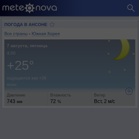
ПОГОДА В АНСОНЕ
Все страны
›
Южная Корея
7 августа, пятница
4:00
+25°
ощущается как +26
ясно
Давление
Влажность
Ветер
743
72
Вст, 2 м/с
мм
%