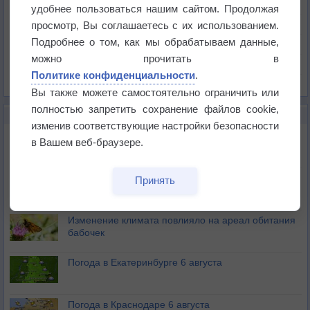
Температура
удобнее пользоваться нашим сайтом. Продолжая
Давление
просмотр, Вы соглашаетесь с их использованием.
Подробнее о том, как мы обрабатываем данные,
Осадки
можно прочитать в
Облачность
Политике конфиденциальности
.
Список всех карт
Вы также можете самостоятельно ограничить или
полностью запретить сохранение файлов cookie,
НОВОЕ О ПОГОДЕ
изменив соответствующие настройки безопасности
Атмосфера начала замерзать
в Вашем веб-браузере.
В Приморье обнаружены морские волны тепла
Принять
Изменение климата повлияло на ареал обитания
бабочек
Погода в Екатеринбурге 6 августа
Погода в Краснодаре 6 августа