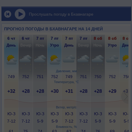
Прослушать погоду в Бхавнагаре
ПРОГНОЗ ПОГОДЫ В БХАВНАГАРЕ НА 14 ДНЕЙ
6 чт
6 чт
7 пт
7 пт
7 пт
7 пт
8 сб
8 сб
8 сб
День
Вечер
Ночь
Утро
День
Вечер
Ночь
Утро
День
Давление, мм
749
752
751
752
749
751
750
752
750
Температура, °C
+32
+28
+28
+30
+31
+28
+28
+29
+31
Ветер, метр/с
Ю-З
Ю-З
Ю-З
Ю-З
Ю-З
Ю-З
Ю-З
Ю-З
Ю-З
7-12
7-12
5-9
5-9
7-12
7-12
5-9
5-9
5-9
Влажность, %
61
75
74
63
62
74
76
69
64