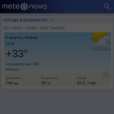
ПОГОДА В БХАВНАГАРЕ
Все страны
›
Индия
›
Штат Гуджарат
6 августа, четверг
15:00
+33°
ощущается как +38
облачно
Давление
Влажность
Ветер
749
55
Ю-З, 7 м/с
мм
%