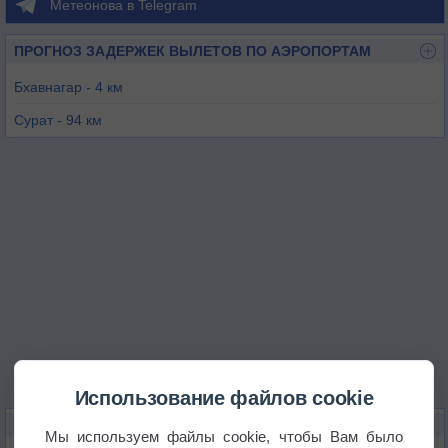
Метеонова в Telegram
ПРОГНОЗ ЗАДЕРЖЕК ВЫЛЕТОВ ПО АЭРОПОРТАМ
Бхавнагар - 4 км
Сурат - 94 км
Вадодара - 128 км
Раджкот - 154 км
Ахмадабад - 155 км
Даман - 164 км
Использование файлов cookie
КАРТЫ ПОГОДЫ В БХАВНАГАРЕ
Мы используем файлы cookie, чтобы Вам было