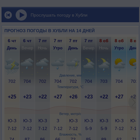
Прослушать погоду в Хубли
ПРОГНОЗ ПОГОДЫ В ХУБЛИ НА 14 ДНЕЙ
6 чт
6 чт
7 пт
7 пт
7 пт
7 пт
8 сб
8 сб
8 сб
День
Вечер
Ночь
Утро
День
Вечер
Ночь
Утро
День
Давление, мм
702
704
702
704
702
704
703
704
703
Температура, °C
+25
+23
+22
+27
+26
+23
+22
+27
+26
Ветер, метр/с
Ю-З
Ю-З
Ю-З
З
Ю-З
Ю-З
Ю-З
Ю-З
Ю-З
7-12
7-12
7-12
7-12
7-12
5-9
5-9
7-12
7-12
Влажность, %
74
87
86
66
72
85
89
62
71