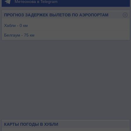
Метеонова в Telegram
ПРОГНОЗ ЗАДЕРЖЕК ВЫЛЕТОВ ПО АЭРОПОРТАМ
Хабли - 0 км
Белгаум - 75 км
Гоа - 134 км
Колхапур - 168 км
Баллари - 194 км
КАРТЫ ПОГОДЫ В ХУБЛИ