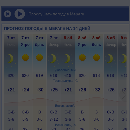
Прослушать погоду в Мераге
ПРОГНОЗ ПОГОДЫ В МЕРАГЕ НА 14 ДНЕЙ
7 пт
7 пт
7 пт
7 пт
8 сб
8 сб
8 сб
8 сб
9 вс
Ночь
Утро
День
Вечер
Ночь
Утро
День
Вечер
Ночь
Давление, мм
620
620
619
619
619
620
618
618
619
Температура, °C
+21
+24
+30
+25
+21
+26
+32
+26
+23
Ветер, метр/с
С-В
С-В
В
С-В
С-В
В
З
С-В
С-В
3-6
5-9
3-6
7-12
3-6
3-6
3-6
3-6
3-6
Влажность, %
47
32
19
30
37
26
17
27
36