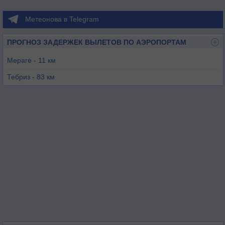
Метеонова в Telegram
ПРОГНОЗ ЗАДЕРЖЕК ВЫЛЕТОВ ПО АЭРОПОРТАМ
Мераге - 11 км
Тебриз - 83 км
Урмия - 108 км
Секкез - 130 км
Хой - 160 км
Хаккяри - 178 км