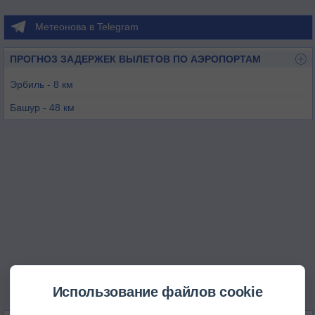
Метеонова в Telegram
ПРОГНОЗ ЗАДЕРЖЕК ВЫЛЕТОВ ПО АЭРОПОРТАМ
Эрбиль - 8 км
Башур - 48 км
Мосул - 78 км
Киркук - 86 км
Кайяра Вест - 92 км
Бамарни - 121 км
Использование файлов cookie