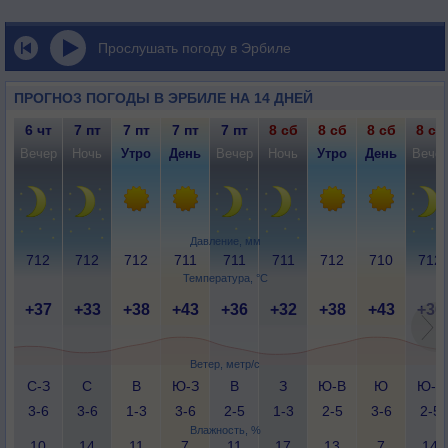
Прослушать погоду в Эрбиле
ПРОГНОЗ ПОГОДЫ В ЭРБИЛЕ НА 14 ДНЕЙ
6 чт
7 пт
7 пт
7 пт
7 пт
8 сб
8 сб
8 сб
8 сб
Вечер
Ночь
Утро
День
Вечер
Ночь
Утро
День
Вече
Давление, мм
712
712
712
711
711
711
712
710
712
Температура, °C
+37
+33
+38
+43
+36
+32
+38
+43
+36
Ветер, метр/с
С-З
С
В
Ю-З
В
З
Ю-В
Ю
Ю-З
3-6
3-6
1-3
3-6
2-5
1-3
2-5
3-6
2-5
Влажность, %
10
14
11
7
11
17
13
7
14