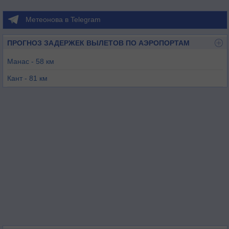
Метеонова в Telegram
ПРОГНОЗ ЗАДЕРЖЕК ВЫЛЕТОВ ПО АЭРОПОРТАМ
Манас - 58 км
Кант - 81 км
Тараз - 208 км
Жалал-Абад - 221 км
Тамчы/Иссык-Куль - 235 км
Алматы / Боралдай - 253 км