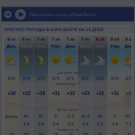
Прослушать погоду в Кара-Балте
ПРОГНОЗ ПОГОДЫ В КАРА-БАЛТЕ НА 14 ДНЕЙ
6 чт
6 чт
7 пт
7 пт
7 пт
7 пт
8 сб
8 сб
8 сб
День
Вечер
Ночь
Утро
День
Вечер
Ночь
Утро
День
Давление, мм
674
674
673
673
671
672
672
673
674
Температура, °C
+30
+22
+19
+31
+33
+23
+21
+31
+24
Ветер, метр/с
Штиль
Ю
Ю
С
С-З
Ю-З
Ю
С
Ю-В
3-6
3-6
3-6
2-5
3-6
2-5
3-6
7-12
Влажность, %
20
33
34
19
15
33
34
20
43