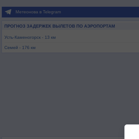
Метеонова в Telegram
ПРОГНОЗ ЗАДЕРЖЕК ВЫЛЕТОВ ПО АЭРОПОРТАМ
Усть-Каменогорск - 13 км
Семей - 176 км
Рубцовск - 208 км
Аягуз - 276 км
Горно-Алтайск - 318 км
Бийск - 339 км