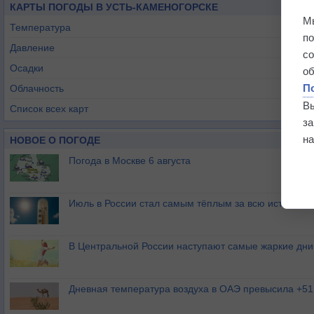
КАРТЫ ПОГОДЫ В УСТЬ-КАМЕНОГОРСКЕ
М
Температура
п
Давление
с
Осадки
о
П
Облачность
В
Список всех карт
з
на
НОВОЕ О ПОГОДЕ
Погода в Москве 6 августа
Июль в России стал самым тёплым за всю историю
В Центральной России наступают самые жаркие дни 
Дневная температура воздуха в ОАЭ превысила +51