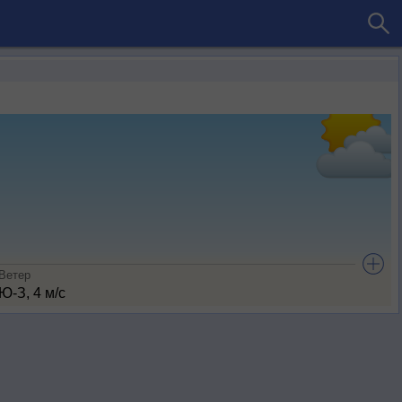
Ветер
Ю-З, 4 м/с