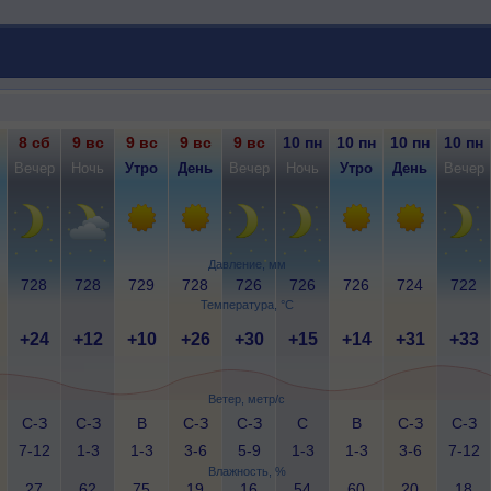
8 сб
9 вс
9 вс
9 вс
9 вс
10 пн
10 пн
10 пн
10 пн
Вечер
Ночь
Утро
День
Вечер
Ночь
Утро
День
Вечер
Давление, мм
728
728
729
728
726
726
726
724
722
Температура, °C
+24
+12
+10
+26
+30
+15
+14
+31
+33
Ветер, метр/с
С-З
С-З
В
С-З
С-З
С
В
С-З
С-З
7-12
1-3
1-3
3-6
5-9
1-3
1-3
3-6
7-12
Влажность, %
27
62
75
19
16
54
60
20
18