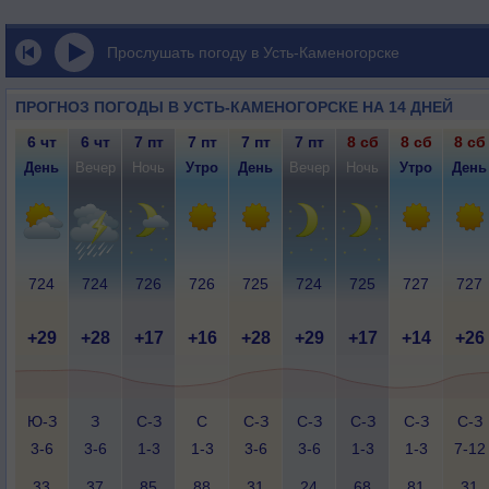
Прослушать погоду в Усть-Каменогорске
ПРОГНОЗ ПОГОДЫ В УСТЬ-КАМЕНОГОРСКЕ НА 14 ДНЕЙ
6 чт
6 чт
7 пт
7 пт
7 пт
7 пт
8 сб
8 сб
8 сб
День
Вечер
Ночь
Утро
День
Вечер
Ночь
Утро
День
724
724
726
726
725
724
725
727
727
+29
+28
+17
+16
+28
+29
+17
+14
+26
Ю-З
З
С-З
С
С-З
С-З
С-З
С-З
С-З
3-6
3-6
1-3
1-3
3-6
3-6
1-3
1-3
7-12
33
37
85
88
31
24
68
81
31