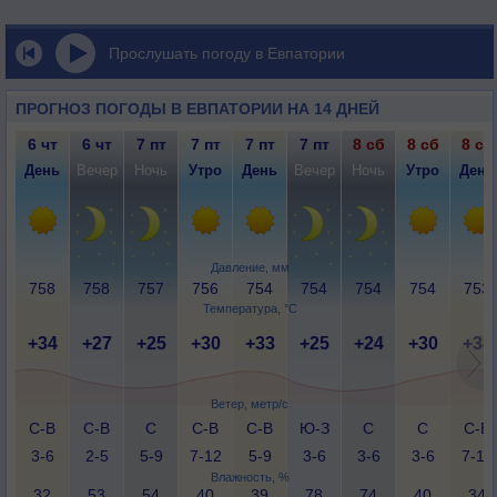
Прослушать погоду в Евпатории
ПРОГНОЗ ПОГОДЫ В ЕВПАТОРИИ НА 14 ДНЕЙ
6 чт
6 чт
7 пт
7 пт
7 пт
7 пт
8 сб
8 сб
8 сб
День
Вечер
Ночь
Утро
День
Вечер
Ночь
Утро
День
Давление, мм
758
758
757
756
754
754
754
754
753
Температура, °C
+34
+27
+25
+30
+33
+25
+24
+30
+34
Ветер, метр/с
С-В
С-В
С
С-В
С-В
Ю-З
С
С
С-В
3-6
2-5
5-9
7-12
5-9
3-6
3-6
3-6
7-12
Влажность, %
32
53
54
40
39
78
74
40
34