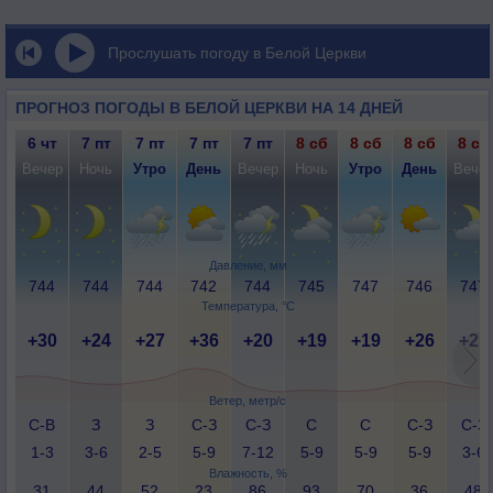
Прослушать погоду в Белой Церкви
ПРОГНОЗ ПОГОДЫ В БЕЛОЙ ЦЕРКВИ НА 14 ДНЕЙ
6 чт
7 пт
7 пт
7 пт
7 пт
8 сб
8 сб
8 сб
8 сб
Вечер
Ночь
Утро
День
Вечер
Ночь
Утро
День
Вече
Давление, мм
744
744
744
742
744
745
747
746
747
Температура, °C
+30
+24
+27
+36
+20
+19
+19
+26
+21
Ветер, метр/с
С-В
З
З
С-З
С-З
С
С
С-З
С-З
1-3
3-6
2-5
5-9
7-12
5-9
5-9
5-9
3-6
Влажность, %
31
44
52
23
86
93
70
36
48