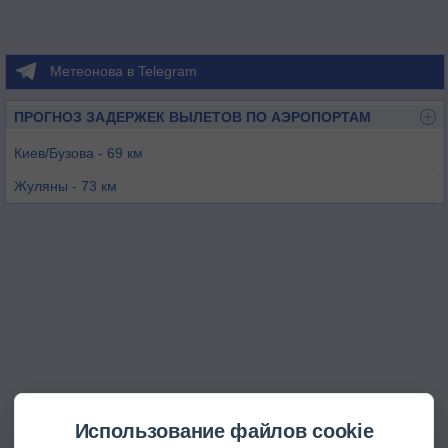
Метеонова в Telegram
ПРОГНОЗ ЗАДЕРЖЕК ВЫЛЕТОВ ПО АЭРОПОРТАМ
Киев/Бузова - 69 км
Жуляны - 73 км
Борисполь - 84 км
Гостомель - 91 км
Бородянка - 99 км
Винница - 124 км
Использование файлов cookie