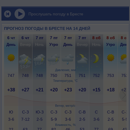
Прослушать погоду в Бресте
ПРОГНОЗ ПОГОДЫ В БРЕСТЕ НА 14 ДНЕЙ
6 чт
6 чт
7 пт
7 пт
7 пт
7 пт
8 сб
8 сб
8 сб
День
Вечер
Ночь
Утро
День
Вечер
Ночь
Утро
День
Давление, мм
747
748
748
750
751
751
752
753
752
Температура, °C
+38
+27
+21
+20
+23
+20
+15
+18
+23
Ветер, метр/с
Ю
С-З
Ю-З
С-З
С-З
С-В
С
С-В
С-З
3-6
7-12
2-5
5-9
3-6
2-5
3-6
2-5
5-9
Влажность, %
22
63
77
82
46
53
77
69
42