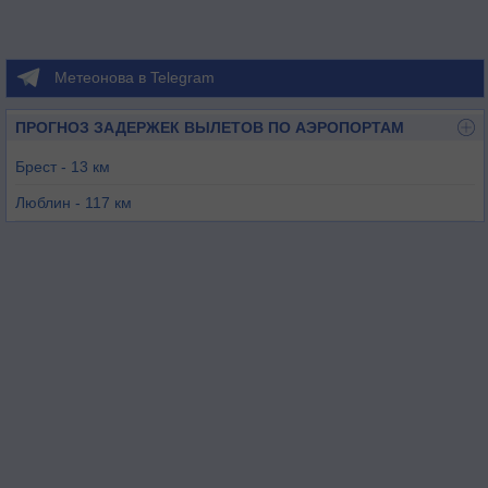
Метеонова в Telegram
ПРОГНОЗ ЗАДЕРЖЕК ВЫЛЕТОВ ПО АЭРОПОРТАМ
Брест - 13 км
Люблин - 117 км
Деблин - 139 км
Миньск-Мазовецкий - 141 км
Гродно - 170 км
Варшава / Фредерик Шопен - 188 км