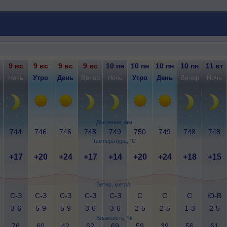
9 вс
9 вс
9 вс
9 вс
10 пн
10 пн
10 пн
10 пн
11 вт
р
Ночь
Утро
День
Вечер
Ночь
Утро
День
Вечер
Ночь
Давление, мм
744
746
746
748
749
750
749
748
748
Температура, °C
+17
+20
+24
+17
+14
+20
+24
+18
+15
Ветер, метр/с
С-З
С-З
С-З
С-З
С-З
С
С
С
Ю-В
3-6
5-9
5-9
3-6
3-6
2-5
2-5
1-3
2-5
Влажность, %
76
60
42
62
69
59
39
56
61