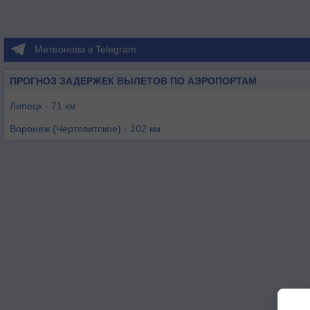
Метеонова в Telegram
ПРОГНОЗ ЗАДЕРЖЕК ВЫЛЕТОВ ПО АЭРОПОРТАМ
Липецк - 71 км
Воронеж (Чертовитское) - 102 км
Воронeж/Придача - 119 км
Старый Оскол - 152 км
Орёл (Южный) - 172 км
Курск (Восточный) - 179 км