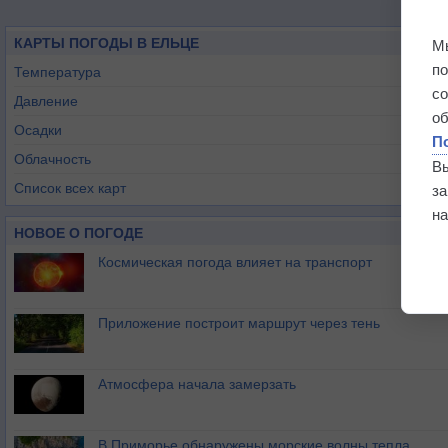
КАРТЫ ПОГОДЫ В ЕЛЬЦЕ
М
п
Температура
с
Давление
о
Осадки
П
Облачность
В
Список всех карт
з
на
НОВОЕ О ПОГОДЕ
Космическая погода влияет на транспорт
Приложение построит маршрут через тень
Атмосфера начала замерзать
В Приморье обнаружены морские волны тепла