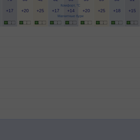
Комфорт, °C
+17
+20
+25
+17
+14
+20
+25
+18
+15
Магнитные бури