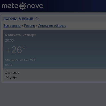
ПОГОДА В ЕЛЬЦЕ
Все страны
›
Россия
›
Липецкая область
6 августа, четверг
20:00
+26°
ощущается как +27
ясно
Давление
745
мм