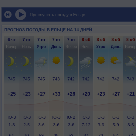
Прослушать погоду в Ельце
ПРОГНОЗ ПОГОДЫ В ЕЛЬЦЕ НА 14 ДНЕЙ
6 чт
7 пт
7 пт
7 пт
7 пт
8 сб
8 сб
8 сб
8 сб
Вечер
Ночь
Утро
День
Вечер
Ночь
Утро
День
Вече
745
745
745
743
742
742
742
742
743
+25
+23
+27
+33
+26
+20
+23
+27
+21
Ю-З
Ю-З
Ю-З
Ю-З
Ю-В
С-З
С-З
С-З
С-З
1-3
2-5
3-6
3-6
3-6
7-12
3-6
5-9
3-6
64
70
59
38
52
87
73
57
72