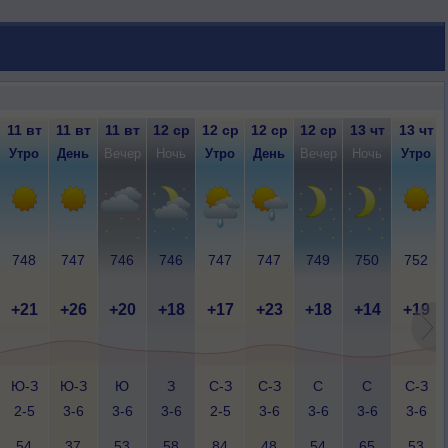
11 вт
11 вт
11 вт
12 ср
12 ср
12 ср
12 ср
13 чт
13 чт
Утро
День
Вечер
Ночь
Утро
День
Вечер
Ночь
Утро
748
747
746
746
747
747
749
750
752
+21
+26
+20
+18
+17
+23
+18
+14
+19
Ю-З
Ю-З
Ю
З
С-З
С-З
С
С
С-З
2-5
3-6
3-6
3-6
2-5
3-6
3-6
3-6
3-6
54
37
53
58
84
48
54
65
53