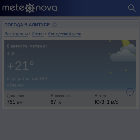
ПОГОДА В АЛИТУСЕ
Все страны
›
Литва
›
Алитусский уезд
6 августа, четверг
4:00
+21°
ощущается как +20
облачно
Давление
Влажность
Ветер
751
87
Ю-З, 1 м/с
мм
%