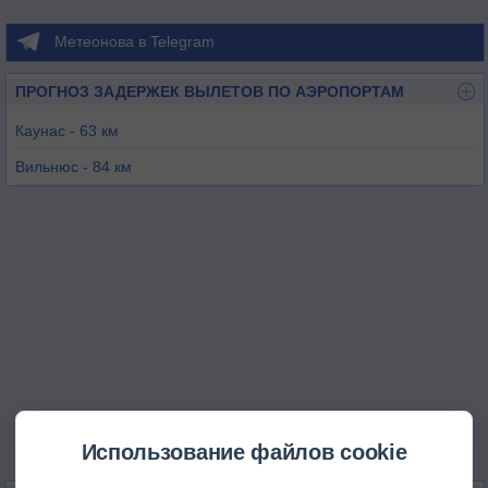
Метеонова в Telegram
ПРОГНОЗ ЗАДЕРЖЕК ВЫЛЕТОВ ПО АЭРОПОРТАМ
Каунас - 63 км
Вильнюс - 84 км
Гродно - 89 км
Шяуляй - 171 км
Щитно - 228 км
Калининград (Храброво) - 229 км
Использование файлов cookie