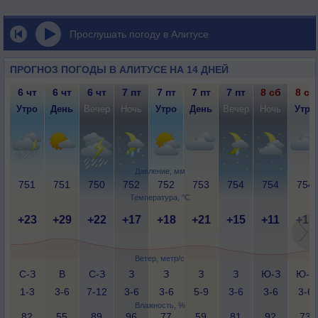
Прослушать погоду в Алитусе
ПРОГНОЗ ПОГОДЫ В АЛИТУСЕ НА 14 ДНЕЙ
6 чт
6 чт
6 чт
7 пт
7 пт
7 пт
7 пт
8 сб
8 сб
Утро
День
Вечер
Ночь
Утро
День
Вечер
Ночь
Утро
Давление, мм
751
751
750
752
752
753
754
754
754
Температура, °C
+23
+29
+22
+17
+18
+21
+15
+11
+15
Ветер, метр/с
С-З
В
С-З
З
З
З
З
Ю-З
Ю-З
1-3
3-6
7-12
3-6
3-6
5-9
3-6
3-6
3-6
Влажность, %
82
55
89
96
77
59
81
92
73