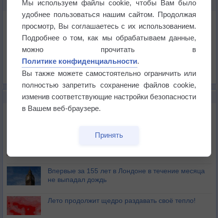
Мы используем файлы cookie, чтобы Вам было
КАРТЫ ПОГОДЫ В АЛИТУСЕ
удобнее пользоваться нашим сайтом. Продолжая
Температура
просмотр, Вы соглашаетесь с их использованием.
Давление
Подробнее о том, как мы обрабатываем данные,
Осадки
можно прочитать в
Политике конфиденциальности
.
Облачность
Вы также можете самостоятельно ограничить или
Список всех карт
полностью запретить сохранение файлов cookie,
изменив соответствующие настройки безопасности
НОВОЕ О ПОГОДЕ
в Вашем веб-браузере.
Дневная температура воздуха в ОАЭ превысила
+51°
Принять
Европейские столицы бьют рекорды жары
Впервые за 155 лет в Лондоне в течение месяца
не выпадал дождь
Лето продолжит щедро раздавать своё тепло!