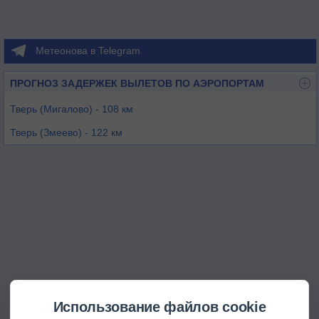
Метеонова в Telegram
ПРОГНОЗ ЗАДЕРЖЕК ВЫЛЕТОВ ПО АЭРОПОРТАМ
Тверь (Мигалово) - 108 км
Тверь (Змеево) - 122 км
Москва/Кубинка - 162 км
Кимры/Борки - 193 км
Москва (Шереметьево) - 194 км
Москва (Внуково) - 197 км
Использование файлов cookie