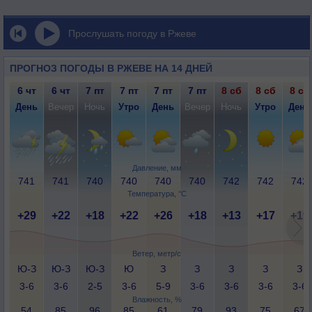
Прослушать погоду в Ржеве
ПРОГНОЗ ПОГОДЫ В РЖЕВЕ НА 14 ДНЕЙ
6 чт
6 чт
7 пт
7 пт
7 пт
7 пт
8 сб
8 сб
8 сб
День
Вечер
Ночь
Утро
День
Вечер
Ночь
Утро
День
Давление, мм
741
741
740
740
740
740
742
742
742
Температура, °C
+29
+22
+18
+22
+26
+18
+13
+17
+19
Ветер, метр/с
Ю-З
Ю-З
Ю-З
Ю
З
З
З
З
З
3-6
3-6
2-5
3-6
5-9
3-6
3-6
3-6
3-6
Влажность, %
54
85
96
85
61
79
93
75
67