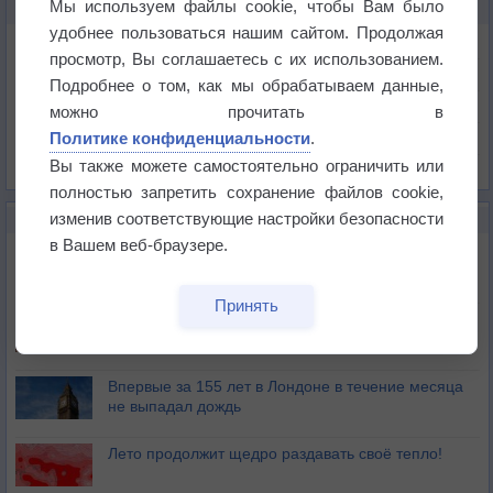
Мы используем файлы cookie, чтобы Вам было
КАРТЫ ПОГОДЫ В ГАНДИИ
удобнее пользоваться нашим сайтом. Продолжая
Температура
просмотр, Вы соглашаетесь с их использованием.
Давление
Подробнее о том, как мы обрабатываем данные,
Осадки
можно прочитать в
Политике конфиденциальности
.
Облачность
Вы также можете самостоятельно ограничить или
Список всех карт
полностью запретить сохранение файлов cookie,
изменив соответствующие настройки безопасности
НОВОЕ О ПОГОДЕ
в Вашем веб-браузере.
Дневная температура воздуха в ОАЭ превысила
+51°
Принять
Европейские столицы бьют рекорды жары
Впервые за 155 лет в Лондоне в течение месяца
не выпадал дождь
Лето продолжит щедро раздавать своё тепло!