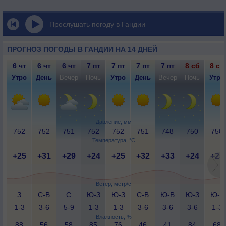
Прослушать погоду в Гандии
ПРОГНОЗ ПОГОДЫ В ГАНДИИ НА 14 ДНЕЙ
6 чт
6 чт
6 чт
7 пт
7 пт
7 пт
7 пт
8 сб
8 сб
Утро
День
Вечер
Ночь
Утро
День
Вечер
Ночь
Утро
Давление, мм
752
752
751
752
752
751
748
750
750
Температура, °C
+25
+31
+29
+24
+25
+32
+33
+24
+25
Ветер, метр/с
З
С-В
С
Ю-З
Ю-З
С-В
Ю-В
Ю-З
Ю-З
1-3
3-6
5-9
1-3
1-3
3-6
3-6
3-6
1-3
Влажность, %
88
56
58
85
76
46
41
84
68