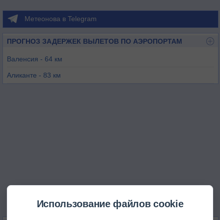
Метеонова в Telegram
ПРОГНОЗ ЗАДЕРЖЕК ВЫЛЕТОВ ПО АЭРОПОРТАМ
Валенсия - 64 км
Аликанте - 83 км
Ивиса - 135 км
Кастельон-де-ла-Плана - 140 км
Мурсия - 143 км
Использование файлов cookie