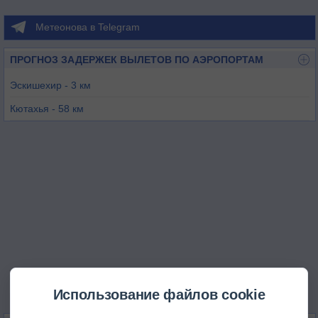
Метеонова в Telegram
ПРОГНОЗ ЗАДЕРЖЕК ВЫЛЕТОВ ПО АЭРОПОРТАМ
Эскишехир - 3 км
Кютахья - 58 км
Сиврихисар - 82 км
Кютахья / Зафер - 82 км
Бурса / Йенисехир - 97 км
Использование файлов cookie