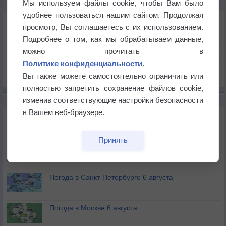
Мы используем файлы cookie, чтобы Вам было
КАРТЫ ПОГОДЫ В ЭСКИШЕХИРЕ
удобнее пользоваться нашим сайтом. Продолжая
Температура
просмотр, Вы соглашаетесь с их использованием.
Давление
Подробнее о том, как мы обрабатываем данные,
Осадки
можно прочитать в
Политике конфиденциальности
.
Облачность
Вы также можете самостоятельно ограничить или
Список всех карт
полностью запретить сохранение файлов cookie,
изменив соответствующие настройки безопасности
НОВОЕ О ПОГОДЕ
в Вашем веб-браузере.
Погода в Екатеринбурге 6 августа
Принять
Погода в Краснодаре 6 августа
Погода в Санкт-Петербурге 6 августа
Погода в Москве 6 августа