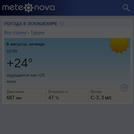
ПОГОДА В ЭСКИШЕХИРЕ
Все страны
›
Турция
6 августа, четверг
10:00
+24°
ощущается как +25
ясно
Давление
Влажность
Ветер
687
47
С-З, 3 м/с
мм
%