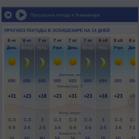
Прослушать погоду в Эскишехире
ПРОГНОЗ ПОГОДЫ В ЭСКИШЕХИРЕ НА 14 ДНЕЙ
6 чт
6 чт
7 пт
7 пт
7 пт
7 пт
8 сб
8 сб
8 сб
День
Вечер
Ночь
Утро
День
Вечер
Ночь
Утро
День
Давление, мм
686
686
685
685
683
684
684
685
684
Температура, °C
+31
+23
+18
+23
+31
+23
+18
+23
+31
Ветер, метр/с
С-З
С-З
З
С-З
С-З
С-З
З
С-З
С-З
5-9
3-6
2-5
3-6
5-9
3-6
2-5
3-6
7-12
Влажность, %
24
50
80
58
26
56
75
50
23