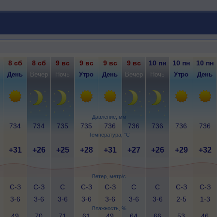
8 сб
8 сб
9 вс
9 вс
9 вс
9 вс
10 пн
10 пн
10 пн
День
Вечер
Ночь
Утро
День
Вечер
Ночь
Утро
День
Давление, мм
734
734
735
735
736
736
736
736
736
Температура, °C
+31
+26
+25
+28
+31
+27
+26
+29
+32
Ветер, метр/с
С-З
С-З
С
С-З
С-З
С
С
С-З
С-З
3-6
3-6
3-6
3-6
3-6
3-6
3-6
2-5
1-3
Влажность, %
49
70
71
61
49
64
66
53
46