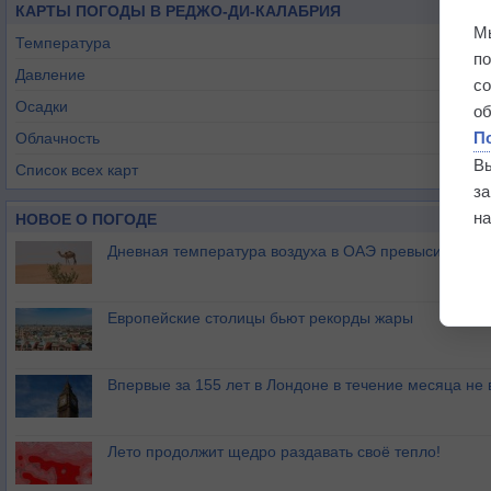
КАРТЫ ПОГОДЫ В РЕДЖО-ДИ-КАЛАБРИЯ
М
Температура
п
Давление
с
Осадки
о
П
Облачность
В
Список всех карт
з
на
НОВОЕ О ПОГОДЕ
Дневная температура воздуха в ОАЭ превысила +51
Европейские столицы бьют рекорды жары
Впервые за 155 лет в Лондоне в течение месяца не
Лето продолжит щедро раздавать своё тепло!