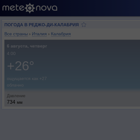
ПОГОДА В РЕДЖО-ДИ-КАЛАБРИЯ
Все страны
›
Италия
›
Калабрия
6 августа, четверг
4:00
+26°
ощущается как +27
облачно
Давление
734
мм