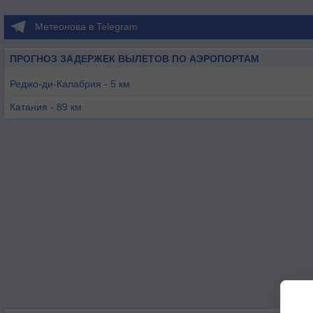
Метеонова в Telegram
ПРОГНОЗ ЗАДЕРЖЕК ВЫЛЕТОВ ПО АЭРОПОРТАМ
Реджо-ди-Калабрия - 5 км
Катания - 89 км
Ламезия-Терме - 102 км
Катания - 102 км
Комизо - 155 км
Кротоне - 158 км