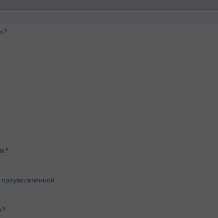
го?
ем?
о преувеличенной
и?