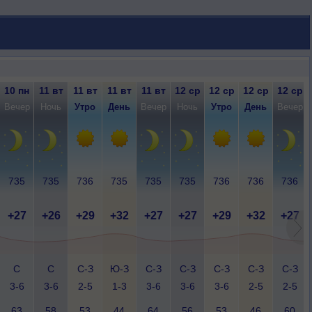
10 пн
11 вт
11 вт
11 вт
11 вт
12 ср
12 ср
12 ср
12 ср
Вечер
Ночь
Утро
День
Вечер
Ночь
Утро
День
Вечер
735
735
736
735
735
735
736
736
736
+27
+26
+29
+32
+27
+27
+29
+32
+27
С
С
С-З
Ю-З
С-З
С-З
С-З
С-З
С-З
3-6
3-6
2-5
1-3
3-6
3-6
3-6
2-5
2-5
63
58
53
44
64
56
53
46
60