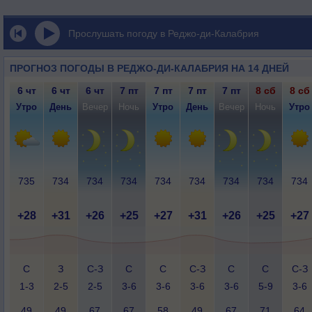
Прослушать погоду в Реджо-ди-Калабрия
ПРОГНОЗ ПОГОДЫ В РЕДЖО-ДИ-КАЛАБРИЯ НА 14 ДНЕЙ
6 чт
6 чт
6 чт
7 пт
7 пт
7 пт
7 пт
8 сб
8 сб
Утро
День
Вечер
Ночь
Утро
День
Вечер
Ночь
Утро
735
734
734
734
734
734
734
734
734
+28
+31
+26
+25
+27
+31
+26
+25
+27
С
З
С-З
С
С
С-З
С
С
С-З
1-3
2-5
2-5
3-6
3-6
3-6
3-6
5-9
3-6
49
49
67
67
58
49
67
71
64