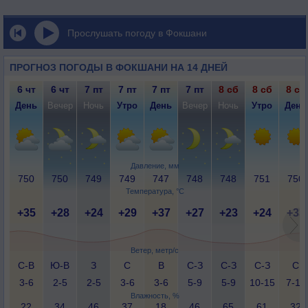
Прослушать погоду в Фокшани
ПРОГНОЗ ПОГОДЫ В ФОКШАНИ НА 14 ДНЕЙ
6 чт
6 чт
7 пт
7 пт
7 пт
7 пт
8 сб
8 сб
8 сб
День
Вечер
Ночь
Утро
День
Вечер
Ночь
Утро
День
Давление, мм
750
750
749
749
747
748
748
751
750
Температура, °C
+35
+28
+24
+29
+37
+27
+23
+24
+33
Ветер, метр/с
С-В
Ю-В
З
С
В
С-З
С-З
С-З
С
3-6
2-5
2-5
3-6
3-6
5-9
5-9
10-15
7-12
Влажность, %
22
34
46
37
18
46
65
61
32