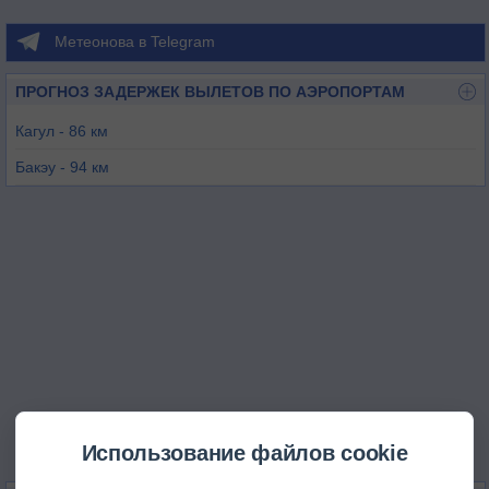
Метеонова в Telegram
ПРОГНОЗ ЗАДЕРЖЕК ВЫЛЕТОВ ПО АЭРОПОРТАМ
Кагул - 86 км
Бакэу - 94 км
Чадыр-Лунга - 135 км
Тулча - 139 км
Бухарест / Анри Коанда - 151 км
Бухарест / Аурел Влайку - 158 км
Использование файлов cookie