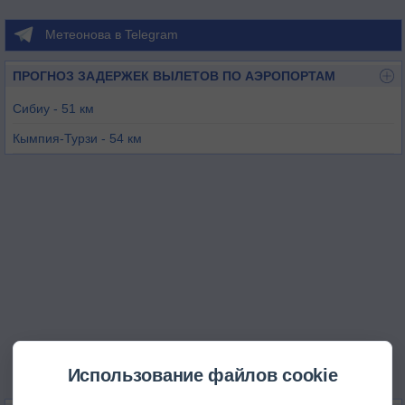
Метеонова в Telegram
ПРОГНОЗ ЗАДЕРЖЕК ВЫЛЕТОВ ПО АЭРОПОРТАМ
Сибиу - 51 км
Кымпия-Турзи - 54 км
Тыргу-Муреш - 79 км
Клуж-Напока - 80 км
Карансебеш - 125 км
Орадая - 166 км
Использование файлов cookie