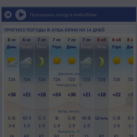
Прослушать погоду в Алба-Юлии
ПРОГНОЗ ПОГОДЫ В АЛБА-ЮЛИИ НА 14 ДНЕЙ
6 чт
6 чт
7 пт
7 пт
7 пт
7 пт
8 сб
8 сб
8 сб
День
Вечер
Ночь
Утро
День
Вечер
Ночь
Утро
День
Давление, мм
724
724
724
724
722
723
724
725
724
Температура, °C
+36
+21
+18
+24
+36
+21
+18
+22
+34
Ветер, метр/с
С-В
Ю-З
С-З
В
С-В
Ю-В
Штиль
С-В
С-В
3-6
1-3
1-3
1-3
1-3
1-3
2-5
1-3
Влажность, %
16
64
67
50
17
71
82
61
24