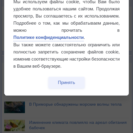
Мы используем файлы cookie, чтобы Вам было
КАРТЫ ПОГОДЫ В АЛБА-ЮЛИИ
удобнее пользоваться нашим сайтом. Продолжая
Температура
просмотр, Вы соглашаетесь с их использованием.
Давление
Подробнее о том, как мы обрабатываем данные,
Осадки
можно прочитать в
Политике конфиденциальности
.
Облачность
Вы также можете самостоятельно ограничить или
Список всех карт
полностью запретить сохранение файлов cookie,
изменив соответствующие настройки безопасности
НОВОЕ О ПОГОДЕ
в Вашем веб-браузере.
Приложение построит маршрут через тень
Принять
Атмосфера начала замерзать
В Приморье обнаружены морские волны тепла
Изменение климата повлияло на ареал обитания
бабочек