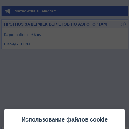
Метеонова в Telegram
ПРОГНОЗ ЗАДЕРЖЕК ВЫЛЕТОВ ПО АЭРОПОРТАМ
Карансебеш - 65 км
Сибиу - 90 км
Кымпия-Турзи - 110 км
Тимишоара - 123 км
Клуж-Напока - 127 км
Арад - 136 км
Использование файлов cookie