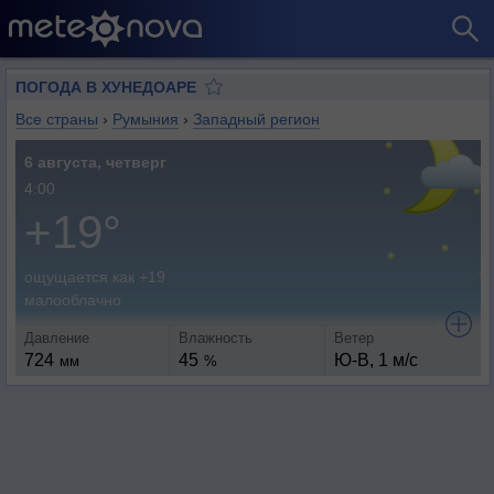
ПОГОДА В ХУНЕДОАРЕ
Все страны
›
Румыния
›
Западный регион
6 августа, четверг
4:00
+19°
ощущается как +19
малооблачно
Давление
Влажность
Ветер
724
45
Ю-В, 1 м/с
мм
%