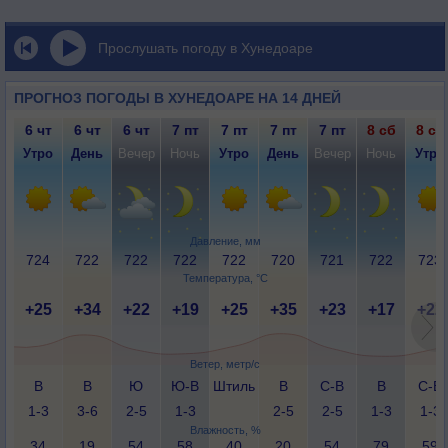
Прослушать погоду в Хунедоаре
ПРОГНОЗ ПОГОДЫ В ХУНЕДОАРЕ НА 14 ДНЕЙ
6 чт
6 чт
6 чт
7 пт
7 пт
7 пт
7 пт
8 сб
8 сб
Утро
День
Вечер
Ночь
Утро
День
Вечер
Ночь
Утро
Давление, мм
724
722
722
722
722
720
721
722
723
Температура, °C
+25
+34
+22
+19
+25
+35
+23
+17
+22
Ветер, метр/с
В
В
Ю
Ю-В
Штиль
В
С-В
В
С-В
1-3
3-6
2-5
1-3
2-5
2-5
1-3
1-3
Влажность, %
34
19
54
58
40
20
54
79
59