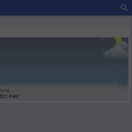
Ветер
Вст, 4 м/с