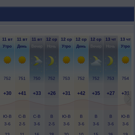
11 вт
11 вт
11 вт
12 ср
12 ср
12 ср
12 ср
13 чт
13 чт
Утро
День
Вечер
Ночь
Утро
День
Вечер
Ночь
Утро
752
751
750
752
753
752
752
753
754
+30
+41
+33
+26
+31
+42
+35
+27
+31
Ю-В
С-В
С-В
В
Ю-В
В
В
В
Ю-В
3-6
2-5
3-6
2-5
3-6
3-6
3-6
3-6
3-6
23
11
16
28
20
10
15
26
19