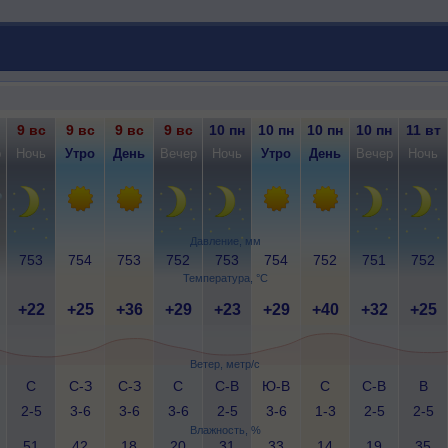
9 вс
9 вс
9 вс
9 вс
10 пн
10 пн
10 пн
10 пн
11 вт
р
Ночь
Утро
День
Вечер
Ночь
Утро
День
Вечер
Ночь
Давление, мм
753
754
753
752
753
754
752
751
752
Температура, °C
+22
+25
+36
+29
+23
+29
+40
+32
+25
Ветер, метр/с
С
С-З
С-З
С
С-В
Ю-В
С
С-В
В
2-5
3-6
3-6
3-6
2-5
3-6
1-3
2-5
2-5
Влажность, %
51
42
18
20
31
33
14
19
35