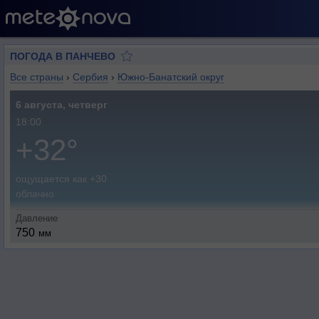
ПОГОДА В ПАНЧЕВО
Все страны
›
Сербия
›
Южно-Банатский округ
6 августа, четверг
18:00
+32°
ощущается как +30
облачно
Давление
750
мм