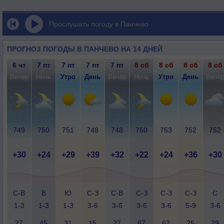
Прослушать погоду в Панчево
ПРОГНОЗ ПОГОДЫ В ПАНЧЕВО НА 14 ДНЕЙ
6 чт
7 пт
7 пт
7 пт
7 пт
8 сб
8 сб
8 сб
8 сб
Вечер
Ночь
Утро
День
Вечер
Ночь
Утро
День
Вече
749
750
751
748
748
750
753
752
752
+30
+24
+29
+39
+32
+22
+24
+36
+30
С-В
В
Ю
С-З
С-В
С-З
С-З
С-З
С
1-3
1-3
1-3
3-6
3-6
3-6
3-6
5-9
3-6
27
45
31
15
27
67
62
25
29