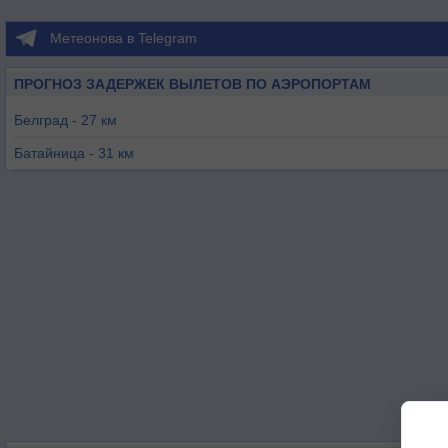
Метеонова в Telegram
ПРОГНОЗ ЗАДЕРЖЕК ВЫЛЕТОВ ПО АЭРОПОРТАМ
Белград - 27 км
Батайница - 31 км
Вршац - 61 км
Кралево - 117 км
Тимишоара - 118 км
Ужице - 132 км