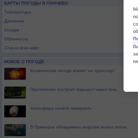
КАРТЫ ПОГОДЫ В ПАНЧЕВО
М
Температура
п
Давление
с
Осадки
о
П
Облачность
В
Список всех карт
з
на
НОВОЕ О ПОГОДЕ
Космическая погода влияет на транспорт
Приложение построит маршрут через тень
Атмосфера начала замерзать
В Приморье обнаружены морские волны тепла