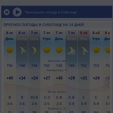
Прослушать погоду в Суботице
ПРОГНОЗ ПОГОДЫ В СУБОТИЦЕ НА 14 ДНЕЙ
6 чт
6 чт
7 пт
7 пт
7 пт
7 пт
8 сб
8 сб
8 сб
День
Вечер
Ночь
Утро
День
Вечер
Ночь
Утро
День
Давление, мм
750
748
749
750
748
749
752
753
752
Температура, °C
+40
+34
+24
+27
+40
+29
+21
+24
+35
Ветер, метр/с
В
В
Ю-В
С-З
С-В
С-В
С
С
С
3-6
3-6
3-6
2-5
2-5
5-9
5-9
5-9
5-9
Влажность, %
11
16
39
35
15
42
80
64
24