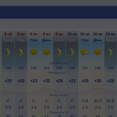
8 сб
9 вс
9 вс
9 вс
9 вс
10 пн
10 пн
10 пн
10 пн
Вечер
Ночь
Утро
День
Вечер
Ночь
Утро
День
Вечер
Давление, мм
740
742
742
741
740
740
741
740
738
Температура, °C
+25
+20
+23
+32
+25
+21
+25
+35
+28
Ветер, метр/с
С
С
С
С
С
С
С-В
Ю-З
Ю-В
5-9
3-6
3-6
2-5
2-5
2-5
1-3
2-5
2-5
Влажность, %
36
44
41
17
26
40
37
18
27