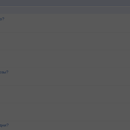
го?
озы?
 дни?