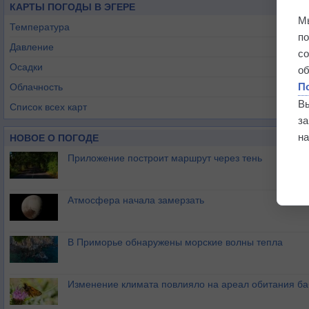
КАРТЫ ПОГОДЫ В ЭГЕРЕ
М
Температура
п
Давление
с
Осадки
о
П
Облачность
В
Список всех карт
з
на
НОВОЕ О ПОГОДЕ
Приложение построит маршрут через тень
Атмосфера начала замерзать
В Приморье обнаружены морские волны тепла
Изменение климата повлияло на ареал обитания ба