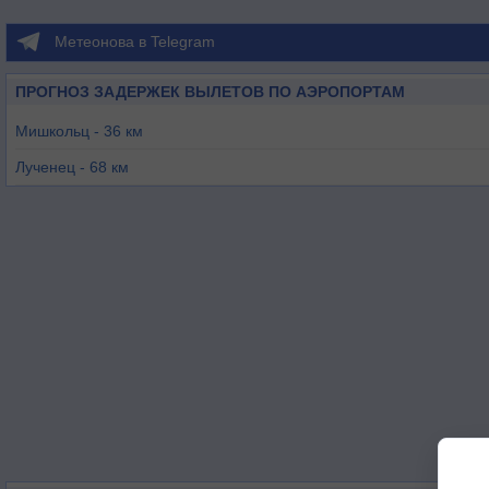
Метеонова в Telegram
ПРОГНОЗ ЗАДЕРЖЕК ВЫЛЕТОВ ПО АЭРОПОРТАМ
Мишкольц - 36 км
Лученец - 68 км
Сольнок - 87 км
Будапешт - 98 км
Ньиредьхаза - 99 км
Дебрецен - 103 км