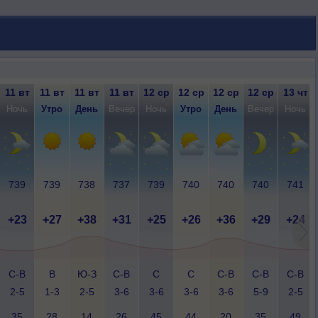
11 вт
11 вт
11 вт
11 вт
12 ср
12 ср
12 ср
12 ср
13 чт
Ночь
Утро
День
Вечер
Ночь
Утро
День
Вечер
Ночь
739
739
738
737
739
740
740
740
741
+23
+27
+38
+31
+25
+26
+36
+29
+24
С-В
В
Ю-З
С-В
С
С
С-В
С-В
С-В
2-5
1-3
2-5
3-6
3-6
3-6
3-6
5-9
2-5
35
28
14
26
45
44
20
35
49