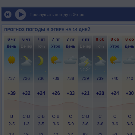
Прослушать погоду в Эгере
ПРОГНОЗ ПОГОДЫ В ЭГЕРЕ НА 14 ДНЕЙ
6 чт
6 чт
7 пт
7 пт
7 пт
7 пт
8 сб
8 сб
8 сб
День
Вечер
Ночь
Утро
День
Вечер
Ночь
Утро
День
737
736
736
739
738
739
739
740
740
+39
+32
+24
+26
+33
+21
+20
+24
+30
В
С-В
С-В
С-В
С
С-В
С
С
С
2-5
1-3
2-5
3-6
5-9
3-6
3-6
3-6
3-6
13
19
42
42
32
83
73
53
28