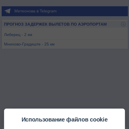
Метеонова в Telegram
ПРОГНОЗ ЗАДЕРЖЕК ВЫЛЕТОВ ПО АЭРОПОРТАМ
Либерец - 2 км
Мнихово-Градиште - 25 км
Баутцен - 61 км
Ротенбург-Гёрлиц - 67 км
Водоходи - 77 км
Кбелы - 80 км
Использование файлов cookie