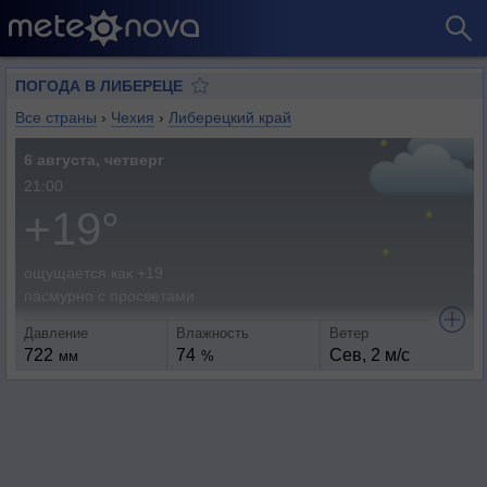
ПОГОДА В ЛИБЕРЕЦЕ
Все страны
›
Чехия
›
Либерецкий край
6 августа, четверг
21:00
+19°
ощущается как +19
пасмурно с просветами
Давление
Влажность
Ветер
722
74
Сев, 2 м/с
мм
%