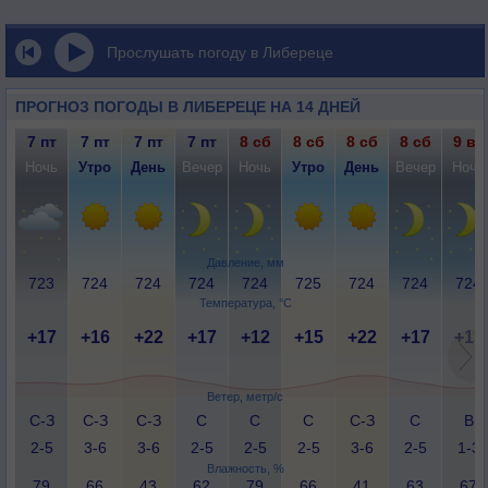
Прослушать погоду в Либереце
ПРОГНОЗ ПОГОДЫ В ЛИБЕРЕЦЕ НА 14 ДНЕЙ
7 пт
7 пт
7 пт
7 пт
8 сб
8 сб
8 сб
8 сб
9 вс
Ночь
Утро
День
Вечер
Ночь
Утро
День
Вечер
Ночь
Давление, мм
723
724
724
724
724
725
724
724
724
Температура, °C
+17
+16
+22
+17
+12
+15
+22
+17
+13
Ветер, метр/с
С-З
С-З
С-З
С
С
С
С-З
С
В
2-5
3-6
3-6
2-5
2-5
2-5
3-6
2-5
1-3
Влажность, %
79
66
43
62
79
66
41
63
67