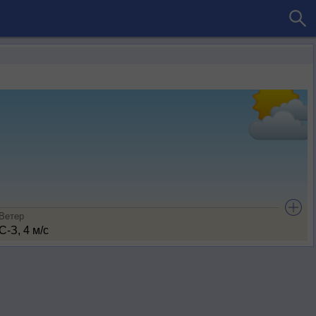
Ветер
С-З, 4 м/с