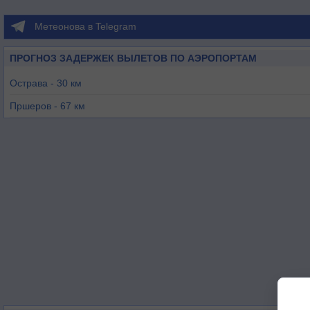
Метеонова в Telegram
ПРОГНОЗ ЗАДЕРЖЕК ВЫЛЕТОВ ПО АЭРОПОРТАМ
Острава - 30 км
Пршеров - 67 км
Ополе - 68 км
Холесов - 73 км
Катовице - 88 км
Жилина - 93 км