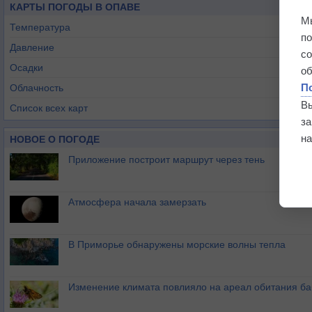
КАРТЫ ПОГОДЫ В ОПАВЕ
М
Температура
п
Давление
с
Осадки
о
П
Облачность
В
Список всех карт
з
на
НОВОЕ О ПОГОДЕ
Приложение построит маршрут через тень
Атмосфера начала замерзать
В Приморье обнаружены морские волны тепла
Изменение климата повлияло на ареал обитания ба