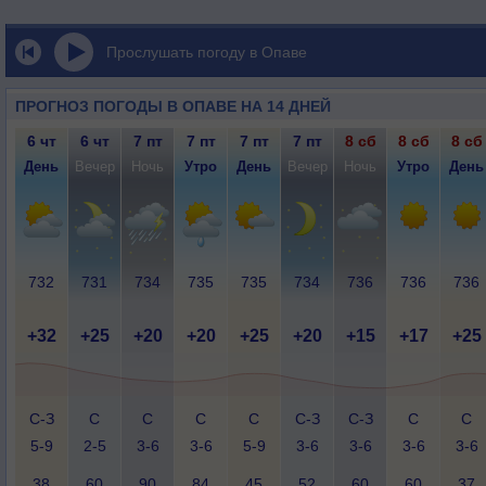
Прослушать погоду в Опаве
ПРОГНОЗ ПОГОДЫ В ОПАВЕ НА 14 ДНЕЙ
6 чт
6 чт
7 пт
7 пт
7 пт
7 пт
8 сб
8 сб
8 сб
День
Вечер
Ночь
Утро
День
Вечер
Ночь
Утро
День
732
731
734
735
735
734
736
736
736
+32
+25
+20
+20
+25
+20
+15
+17
+25
С-З
С
С
С
С
С-З
С-З
С
С
5-9
2-5
3-6
3-6
5-9
3-6
3-6
3-6
3-6
38
60
90
84
45
52
60
60
37