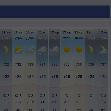
11 вт
11 вт
11 вт
11 вт
12 ср
12 ср
12 ср
12 ср
13 чт
Ночь
Утро
День
Вечер
Ночь
Утро
День
Вечер
Ночь
732
732
733
734
736
736
736
736
737
+22
+26
+29
+22
+18
+19
+29
+24
+18
Ю-З
Ю-З
С-З
С-З
С-З
С
С
С
С-З
2-5
2-5
7-12
3-6
2-5
3-6
5-9
3-6
3-6
43
40
39
62
69
64
37
45
57