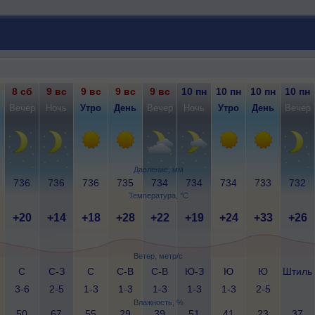
8 сб
9 вс
9 вс
9 вс
9 вс
10 пн
10 пн
10 пн
10 пн
Вечер
Ночь
Утро
День
Вечер
Ночь
Утро
День
Вечер
Давление, мм
736
736
736
735
734
734
734
733
732
Температура, °C
+20
+14
+18
+28
+22
+19
+24
+33
+26
Ветер, метр/с
С
С-З
С
С-В
С-В
Ю-З
Ю
Ю
Штиль
3-6
2-5
1-3
1-3
1-3
1-3
1-3
2-5
Влажность, %
50
67
55
29
39
51
41
23
37