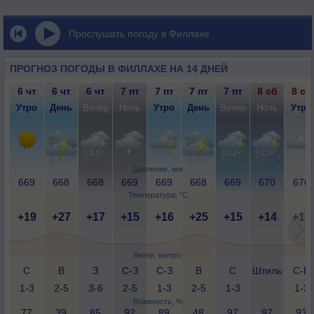
Прослушать погоду в Филлахе
ПРОГНОЗ ПОГОДЫ В ФИЛЛАХЕ НА 14 ДНЕЙ
6 чт
6 чт
6 чт
7 пт
7 пт
7 пт
7 пт
8 сб
8 сб
Утро
День
Вечер
Ночь
Утро
День
Вечер
Ночь
Утро
Давление, мм
669
668
668
669
669
668
669
670
670
Температура, °C
+19
+27
+17
+15
+16
+25
+15
+14
+15
Ветер, метр/с
С
В
З
С-З
С-З
В
С
Штиль
С-В
1-3
2-5
3-6
2-5
1-3
2-5
1-3
1-3
Влажность, %
77
39
85
92
89
48
97
97
93