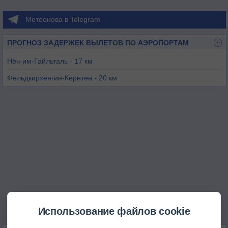
Метеонова в Telegram
ПРОГНОЗ ЗАДЕРЖЕК ВЫЛЕТОВ ПО АЭРОПОРТАМ
Нёч-им-Гайльталь - 17 км
Фельдкирхен-ин-Кернтен - 20 км
Клагенфурт - 37 км
Ферлах - 38 км
Лесце - 38 км
Бовец - 39 км
Использование файлов cookie