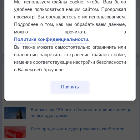
Мы используем файлы cookie, чтобы Вам было
КАРТЫ ПОГОДЫ В ФИЛЛАХЕ
удобнее пользоваться нашим сайтом. Продолжая
Температура
просмотр, Вы соглашаетесь с их использованием.
Давление
Подробнее о том, как мы обрабатываем данные,
Осадки
можно прочитать в
Политике конфиденциальности
.
Облачность
Вы также можете самостоятельно ограничить или
Список всех карт
полностью запретить сохранение файлов cookie,
изменив соответствующие настройки безопасности
НОВОЕ О ПОГОДЕ
в Вашем веб-браузере.
Дневная температура воздуха в ОАЭ превысила
+51°
Принять
Европейские столицы бьют рекорды жары
Впервые за 155 лет в Лондоне в течение месяца
не выпадал дождь
Лето продолжит щедро раздавать своё тепло!