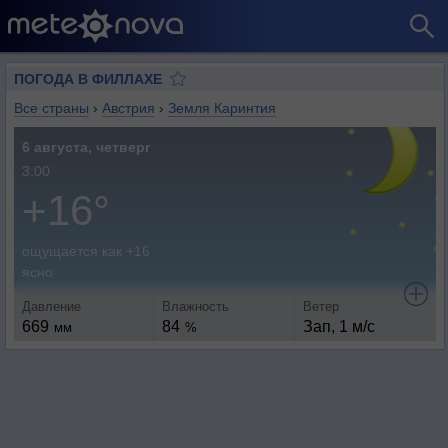
ПОГОДА В ФИЛЛАХЕ
Все страны
›
Австрия
›
Земля Каринтия
6 августа, четверг
3:00
+16°
ощущается как +16
ясно
Давление
Влажность
Ветер
669
84
Зап, 1 м/с
мм
%