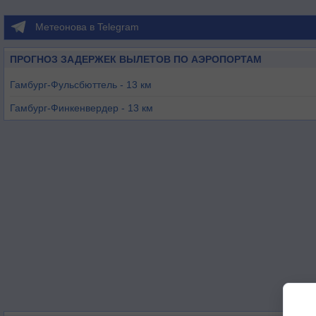
Метеонова в Telegram
ПРОГНОЗ ЗАДЕРЖЕК ВЫЛЕТОВ ПО АЭРОПОРТАМ
Гамбург-Фульсбюттель - 13 км
Гамбург-Финкенвердер - 13 км
Итцехо - 40 км
Любек - 63 км
Рендсбург-Шачтхолм - 64 км
Хон - 75 км