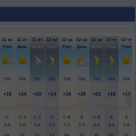
11 вт
11 вт
11 вт
12 ср
12 ср
12 ср
12 ср
13 чт
13 чт
Утро
День
Вечер
Ночь
Утро
День
Вечер
Ночь
Утро
764
764
765
766
766
766
764
764
764
+16
+24
+20
+14
+16
+26
+23
+16
+19
С
С-З
С-З
С
С-В
В
С-В
В
В
3-6
3-6
3-6
2-5
2-5
2-5
2-5
3-6
3-6
68
37
43
63
59
30
45
60
52