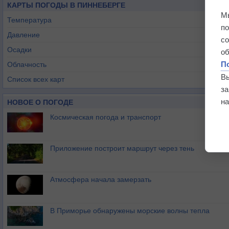
КАРТЫ ПОГОДЫ В ПИННЕБЕРГЕ
М
Температура
п
Давление
с
Осадки
о
П
Облачность
В
Список всех карт
з
на
НОВОЕ О ПОГОДЕ
Космическая погода и транспорт
Приложение построит маршрут через тень
Атмосфера начала замерзать
В Приморье обнаружены морские волны тепла