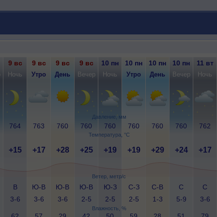
9 вс
9 вс
9 вс
9 вс
10 пн
10 пн
10 пн
10 пн
11 вт
р
Ночь
Утро
День
Вечер
Ночь
Утро
День
Вечер
Ночь
Давление, мм
764
763
760
760
760
760
760
760
762
Температура, °C
+15
+17
+28
+25
+19
+19
+29
+24
+17
Ветер, метр/с
В
Ю-В
Ю-В
Ю-В
Ю-З
С-З
С-В
С
С
3-6
3-6
3-6
2-5
2-5
2-5
1-3
5-9
3-6
Влажность, %
62
57
29
42
50
59
28
51
79