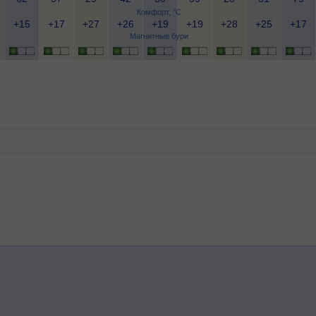
Комфорт, °C
+15
+17
+27
+26
+19
+19
+28
+25
+17
Магнитные бури