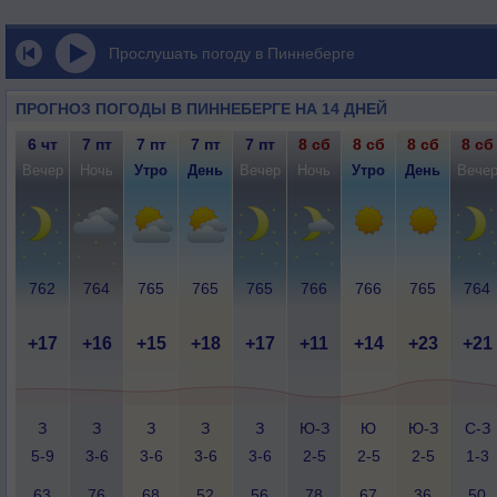
Прослушать погоду в Пиннеберге
ПРОГНОЗ ПОГОДЫ В ПИННЕБЕРГЕ НА 14 ДНЕЙ
6 чт
7 пт
7 пт
7 пт
7 пт
8 сб
8 сб
8 сб
8 сб
Вечер
Ночь
Утро
День
Вечер
Ночь
Утро
День
Вече
762
764
765
765
765
766
766
765
764
+17
+16
+15
+18
+17
+11
+14
+23
+21
З
З
З
З
З
Ю-З
Ю
Ю-З
С-З
5-9
3-6
3-6
3-6
3-6
2-5
2-5
2-5
1-3
63
76
68
52
56
78
67
36
50