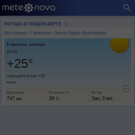
ПОГОДА В ГЕЙДЕЛЬБЕРГЕ
Все страны
›
Германия
›
Земля Баден-Вюртемберг
6 августа, четверг
10:00
+25°
ощущается как +26
ясно
Давление
Влажность
Ветер
747
39
Зап, 3 м/с
мм
%