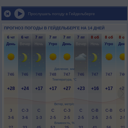
Прослушать погоду в Гейдельберге
ПРОГНОЗ ПОГОДЫ В ГЕЙДЕЛЬБЕРГЕ НА 14 ДНЕЙ
6 чт
6 чт
7 пт
7 пт
7 пт
7 пт
8 сб
8 сб
8 сб
День
Вечер
Ночь
Утро
День
Вечер
Ночь
Утро
День
Давление, мм
746
746
748
748
747
746
747
747
746
Температура, °C
+28
+24
+17
+17
+27
+23
+16
+17
+29
Ветер, метр/с
З
С-З
С
С
С-З
С
С-В
С-В
С-В
3-6
3-6
1-3
2-5
2-5
2-5
2-5
2-5
2-5
Влажность, %
27
33
45
52
25
32
41
56
22