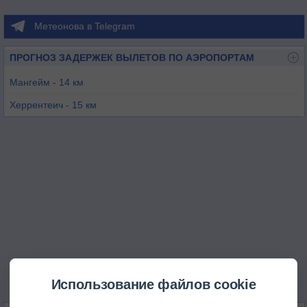
Метеонова в Telegram
ПРОГНОЗ ЗАДЕРЖЕК ВЫЛЕТОВ ПО АЭРОПОРТАМ
Мангейм - 14 км
Херрентеич - 15 км
Шпейер - 19 км
Колеман - 24 км
Вормз - 32 км
Зембах - 59 км
Использование файлов cookie