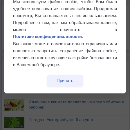
Мы используем файлы cookie, чтобы Вам было
КАРТЫ ПОГОДЫ В ГЕЙДЕЛЬБЕРГЕ
удобнее пользоваться нашим сайтом. Продолжая
Температура
просмотр, Вы соглашаетесь с их использованием.
Давление
Подробнее о том, как мы обрабатываем данные,
Осадки
можно прочитать в
Политике конфиденциальности
.
Облачность
Вы также можете самостоятельно ограничить или
Список всех карт
полностью запретить сохранение файлов cookie,
изменив соответствующие настройки безопасности
НОВОЕ О ПОГОДЕ
в Вашем веб-браузере.
Атмосфера начала замерзать
Принять
В Приморье обнаружены морские волны тепла
Изменение климата повлияло на ареал обитания
бабочек
Погода в Екатеринбурге 6 августа