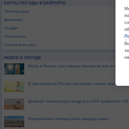
КАРТЫ ПОГОДЫ В БАЙРОЙТЕ
М
Температура
п
Давление
с
Осадки
о
П
Облачность
В
Список всех карт
з
на
НОВОЕ О ПОГОДЕ
Июль в России стал самым тёплым за всю историю
В Центральной России наступают самые жаркие дни 
Дневная температура воздуха в ОАЭ превысила +51
Европейские столицы бьют рекорды жары