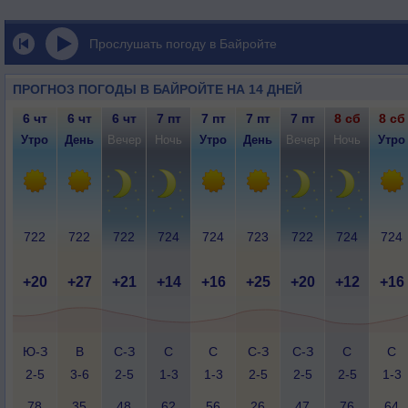
Прослушать погоду в Байройте
ПРОГНОЗ ПОГОДЫ В БАЙРОЙТЕ НА 14 ДНЕЙ
6 чт
6 чт
6 чт
7 пт
7 пт
7 пт
7 пт
8 сб
8 сб
Утро
День
Вечер
Ночь
Утро
День
Вечер
Ночь
Утро
722
722
722
724
724
723
722
724
724
+20
+27
+21
+14
+16
+25
+20
+12
+16
Ю-З
В
С-З
С
С
С-З
С-З
С
С
2-5
3-6
2-5
1-3
1-3
2-5
2-5
2-5
1-3
78
35
48
62
56
26
47
76
64