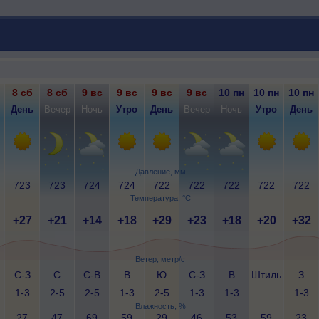
8 сб
8 сб
9 вс
9 вс
9 вс
9 вс
10 пн
10 пн
10 пн
День
Вечер
Ночь
Утро
День
Вечер
Ночь
Утро
День
Давление, мм
723
723
724
724
722
722
722
722
722
Температура, °C
+27
+21
+14
+18
+29
+23
+18
+20
+32
Ветер, метр/с
С-З
С
С-В
В
Ю
С-З
В
Штиль
З
1-3
2-5
2-5
1-3
2-5
1-3
1-3
1-3
Влажность, %
27
47
69
59
29
46
53
59
23