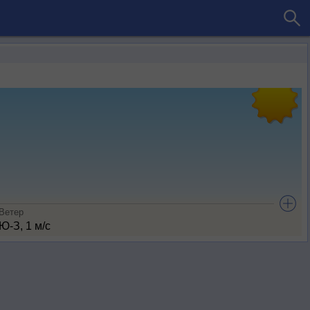
Ветер
Ю-З, 1 м/с