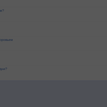
ем?
доровьем
 дни?