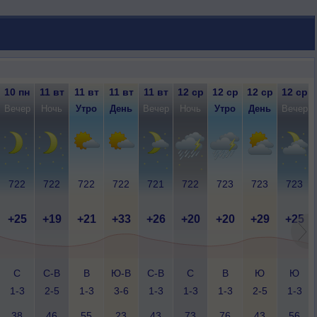
10 пн
11 вт
11 вт
11 вт
11 вт
12 ср
12 ср
12 ср
12 ср
Вечер
Ночь
Утро
День
Вечер
Ночь
Утро
День
Вечер
722
722
722
722
721
722
723
723
723
+25
+19
+21
+33
+26
+20
+20
+29
+25
С
С-В
В
Ю-В
С-В
С
В
Ю
Ю
1-3
2-5
1-3
3-6
1-3
1-3
1-3
2-5
1-3
38
46
55
23
43
73
76
43
56