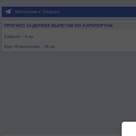
Метеонова в Telegram
ПРОГНОЗ ЗАДЕРЖЕК ВЫЛЕТОВ ПО АЭРОПОРТАМ
Байройт - 6 км
Бург-Фойерштайн - 36 км
Фильзек - 38 км
Графенвур - 38 км
Хоф - 43 км
Бамберг - 47 км