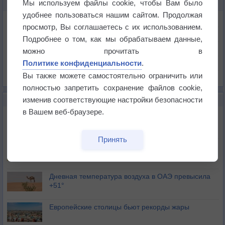
Мы используем файлы cookie, чтобы Вам было
КАРТЫ ПОГОДЫ В КОБЛЕНЦЕ
удобнее пользоваться нашим сайтом. Продолжая
Температура
просмотр, Вы соглашаетесь с их использованием.
Давление
Подробнее о том, как мы обрабатываем данные,
Осадки
можно прочитать в
Политике конфиденциальности
.
Облачность
Вы также можете самостоятельно ограничить или
Список всех карт
полностью запретить сохранение файлов cookie,
изменив соответствующие настройки безопасности
НОВОЕ О ПОГОДЕ
в Вашем веб-браузере.
Июль в России стал самым тёплым за всю
историю
Принять
В Центральной России наступают самые жаркие
дни этого лета
Дневная температура воздуха в ОАЭ превысила
+51°
Европейские столицы бьют рекорды жары