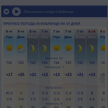
Прослушать погоду в Кобленце
ПРОГНОЗ ПОГОДЫ В КОБЛЕНЦЕ НА 14 ДНЕЙ
6 чт
6 чт
6 чт
7 пт
7 пт
7 пт
7 пт
8 сб
8 сб
Утро
День
Вечер
Ночь
Утро
День
Вечер
Ночь
Утро
Давление, мм
742
742
742
744
744
743
742
743
743
Температура, °C
+17
+25
+21
+12
+13
+23
+21
+13
+15
Ветер, метр/с
Ю-З
З
З
С-З
С-З
С-З
С-З
В
В
2-5
3-6
1-3
1-3
1-3
2-5
2-5
1-3
1-3
Влажность, %
56
27
39
63
64
29
39
65
65