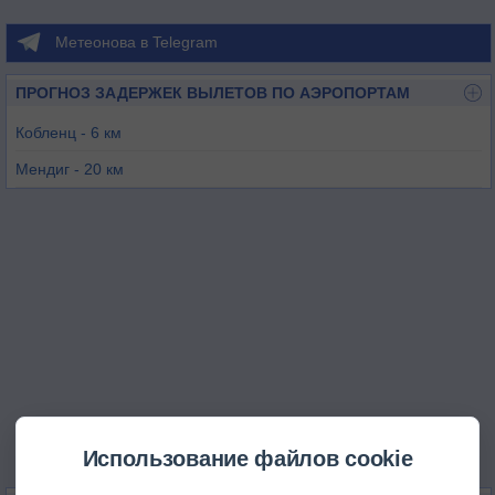
Метеонова в Telegram
ПРОГНОЗ ЗАДЕРЖЕК ВЫЛЕТОВ ПО АЭРОПОРТАМ
Кобленц - 6 км
Мендиг - 20 км
Бюхель - 43 км
Хан - 52 км
Зиген - 52 км
Бонн Хангелар - 55 км
Использование файлов cookie