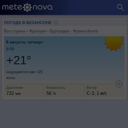
ПОГОДА В БЕЗАНСОНЕ
Все страны
›
Франция
›
Бургундия - Франш-Конте
6 августа, четверг
8:00
+21°
ощущается как +25
ясно
Давление
Влажность
Ветер
732
56
С-З, 1 м/с
мм
%