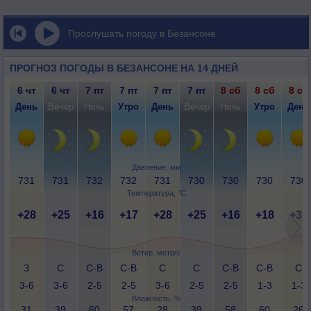
Прослушать погоду в Безансоне
ПРОГНОЗ ПОГОДЫ В БЕЗАНСОНЕ НА 14 ДНЕЙ
6 чт
6 чт
7 пт
7 пт
7 пт
7 пт
8 сб
8 сб
8 сб
День
Вечер
Ночь
Утро
День
Вечер
Ночь
Утро
День
Давление, мм
731
731
732
732
731
730
730
730
730
Температура, °C
+28
+25
+16
+17
+28
+25
+16
+18
+31
Ветер, метр/с
З
С
С-В
С-В
С
С
С-В
С-В
С
3-6
3-6
2-5
2-5
3-6
2-5
2-5
1-3
1-3
Влажность, %
31
39
60
57
28
39
58
60
26