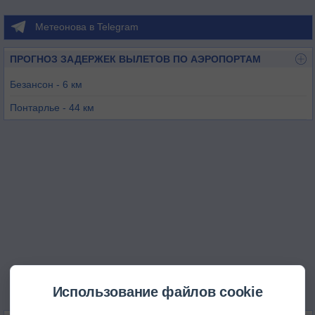
Метеонова в Telegram
ПРОГНОЗ ЗАДЕРЖЕК ВЫЛЕТОВ ПО АЭРОПОРТАМ
Безансон - 6 км
Понтарлье - 44 км
Везуль-Фроте - 46 км
Доль - 50 км
Ла Шо-Де-Фон/Лез Эплатюр - 61 км
Использование файлов cookie