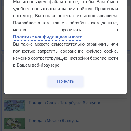
Мы используем файлы cookie, чтобы Вам было
КАРТЫ ПОГОДЫ В БЕЗАНСОНЕ
удобнее пользоваться нашим сайтом. Продолжая
Температура
просмотр, Вы соглашаетесь с их использованием.
Давление
Подробнее о том, как мы обрабатываем данные,
Осадки
можно прочитать в
Политике конфиденциальности
.
Облачность
Вы также можете самостоятельно ограничить или
Список всех карт
полностью запретить сохранение файлов cookie,
изменив соответствующие настройки безопасности
НОВОЕ О ПОГОДЕ
в Вашем веб-браузере.
Погода в Екатеринбурге 6 августа
Принять
Погода в Краснодаре 6 августа
Погода в Санкт-Петербурге 6 августа
Погода в Москве 6 августа