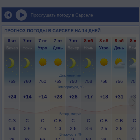
Прослушать погоду в Сарселе
ПРОГНОЗ ПОГОДЫ В САРСЕЛЕ НА 14 ДНЕЙ
6 чт
7 пт
7 пт
7 пт
7 пт
8 сб
8 сб
8 сб
8 сб
Вечер
Ночь
Утро
День
Вечер
Ночь
Утро
День
Вече
Давление, мм
759
760
760
759
758
758
758
756
754
Температура, °C
+24
+14
+14
+28
+28
+17
+18
+31
+31
Ветер, метр/с
С-З
С
С
С-В
С
С
С-В
С-В
С
5-9
3-6
2-5
1-3
2-5
3-6
2-5
2-5
2-5
Влажность, %
28
62
66
17
16
53
38
13
12