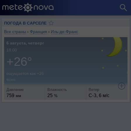
ПОГОДА В САРСЕЛЕ
Все страны
›
Франция
›
Иль-де-Франс
6 августа, четверг
18:00
+26°
ощущается как +26
ясно
Давление
Влажность
Ветер
759
25
С-З, 6 м/с
мм
%