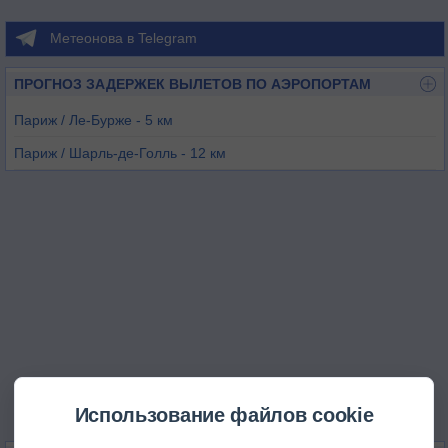
Метеонова в Telegram
ПРОГНОЗ ЗАДЕРЖЕК ВЫЛЕТОВ ПО АЭРОПОРТАМ
Париж / Ле-Бурже - 5 км
Париж / Шарль-де-Голль - 12 км
Понтуаз - 27 км
Велизи-Вилакубле - 28 км
Париж / Орли - 30 км
Креил - 30 км
Использование файлов cookie