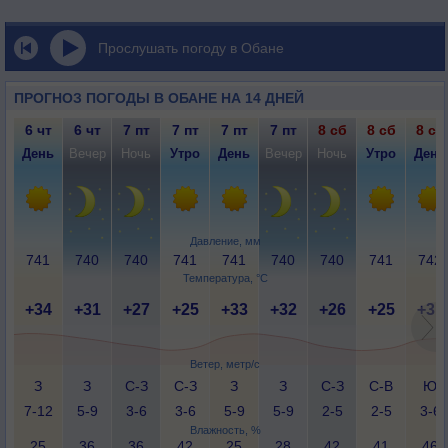
Прослушать погоду в Обане
ПРОГНОЗ ПОГОДЫ В ОБАНЕ НА 14 ДНЕЙ
6 чт
6 чт
7 пт
7 пт
7 пт
7 пт
8 сб
8 сб
8 сб
День
Вечер
Ночь
Утро
День
Вечер
Ночь
Утро
День
Давление, мм
741
740
740
741
741
740
740
741
742
Температура, °C
+34
+31
+27
+25
+33
+32
+26
+25
+31
Ветер, метр/с
З
З
С-З
С-З
З
З
С-З
С-В
Ю
7-12
5-9
3-6
3-6
5-9
5-9
2-5
2-5
3-6
Влажность, %
25
36
36
42
25
28
42
41
46