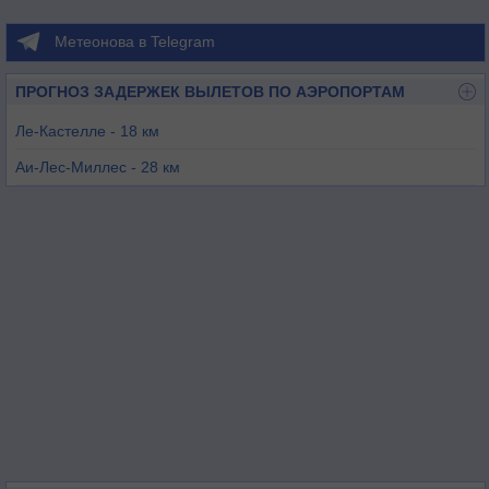
Метеонова в Telegram
ПРОГНОЗ ЗАДЕРЖЕК ВЫЛЕТОВ ПО АЭРОПОРТАМ
Ле-Кастелле - 18 км
Аи-Лес-Миллес - 28 км
Марсель - 33 км
Кюе - 45 км
Салон - 51 км
Йерские о-ва - 51 км