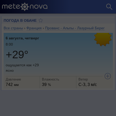
ПОГОДА В ОБАНЕ
Все страны
›
Франция
›
Прованс - Альпы - Лазурный Берег
6 августа, четверг
8:00
+29°
ощущается как +29
ясно
Давление
Влажность
Ветер
742
39
С-З, 3 м/с
мм
%