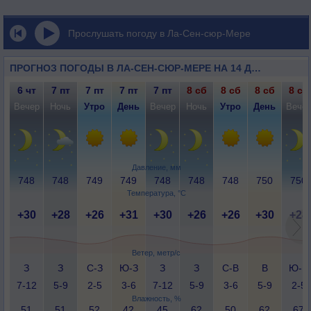
Прослушать погоду в Ла-Сен-сюр-Мере
ПРОГНОЗ ПОГОДЫ В ЛА-СЕН-СЮР-МЕРЕ НА 14 ДНЕЙ
6 чт
7 пт
7 пт
7 пт
7 пт
8 сб
8 сб
8 сб
8 сб
Вечер
Ночь
Утро
День
Вечер
Ночь
Утро
День
Вече
Давление, мм
748
748
749
749
748
748
748
750
750
Температура, °C
+30
+28
+26
+31
+30
+26
+26
+30
+28
Ветер, метр/с
З
З
С-З
Ю-З
З
З
С-В
В
Ю-В
7-12
5-9
2-5
3-6
7-12
5-9
3-6
5-9
2-5
Влажность, %
51
51
52
42
45
62
50
62
67