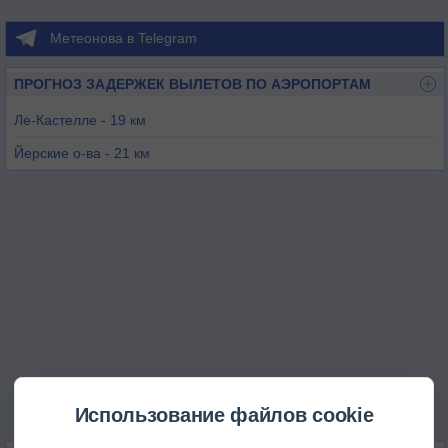
Метеонова в Telegram
ПРОГНОЗ ЗАДЕРЖЕК ВЫЛЕТОВ ПО АЭРОПОРТАМ
Ле-Кастелле - 19 км
Йерские о-ва - 21 км
Кюе - 26 км
Сен-Тропе - 50 км
Ле-Люк - 52 км
Аи-Лес-Миллес - 61 км
Использование файлов cookie