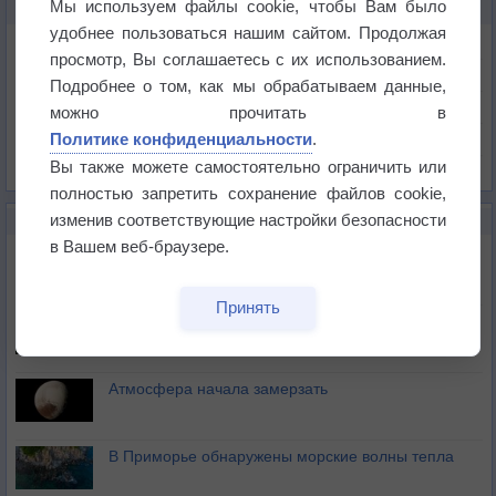
Мы используем файлы cookie, чтобы Вам было
КАРТЫ ПОГОДЫ В ЛА-СЕН-СЮР-МЕРЕ
удобнее пользоваться нашим сайтом. Продолжая
Температура
просмотр, Вы соглашаетесь с их использованием.
Давление
Подробнее о том, как мы обрабатываем данные,
Осадки
можно прочитать в
Политике конфиденциальности
.
Облачность
Вы также можете самостоятельно ограничить или
Список всех карт
полностью запретить сохранение файлов cookie,
изменив соответствующие настройки безопасности
НОВОЕ О ПОГОДЕ
в Вашем веб-браузере.
Космическая погода влияет на транспорт
Принять
Приложение построит маршрут через тень
Атмосфера начала замерзать
В Приморье обнаружены морские волны тепла