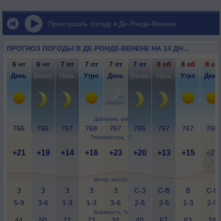
Прослушать погоду в Де-Ронде-Венене
ПРОГНОЗ ПОГОДЫ В ДЕ-РОНДЕ-ВЕНЕНЕ НА 14 ДНЕЙ
6 чт
6 чт
7 пт
7 пт
7 пт
7 пт
8 сб
8 сб
8 сб
День
Вечер
Ночь
Утро
День
Вечер
Ночь
Утро
День
Давление, мм
766
766
767
768
767
766
767
767
766
Температура, °C
+21
+19
+14
+16
+23
+20
+13
+15
+27
Ветер, метр/с
З
З
З
З
З
С-З
С-В
В
С-В
5-9
3-6
1-3
1-3
3-6
2-5
2-5
1-3
2-5
Влажность, %
44
50
72
73
34
40
67
63
24