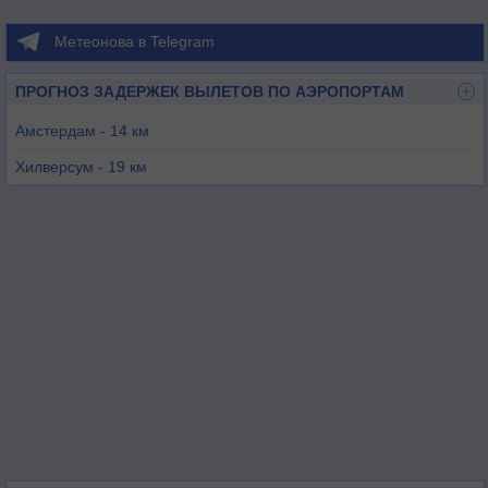
Метеонова в Telegram
ПРОГНОЗ ЗАДЕРЖЕК ВЫЛЕТОВ ПО АЭРОПОРТАМ
Амстердам - 14 км
Хилверсум - 19 км
Лейден - 31 км
Роттердам - 40 км
Лелиштад - 53 км
Арнем - 70 км