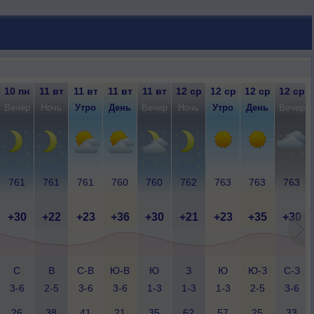
10 пн
11 вт
11 вт
11 вт
11 вт
12 ср
12 ср
12 ср
12 ср
Вечер
Ночь
Утро
День
Вечер
Ночь
Утро
День
Вечер
761
761
761
760
760
762
763
763
763
+30
+22
+23
+36
+30
+21
+23
+35
+30
С
В
С-В
Ю-В
Ю
З
Ю
Ю-З
С-З
3-6
2-5
3-6
3-6
1-3
1-3
1-3
2-5
3-6
26
38
41
21
35
62
57
25
33