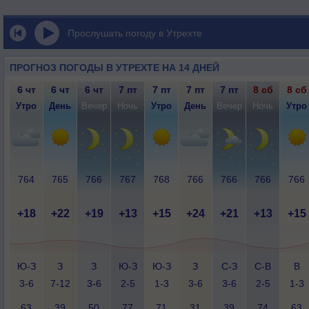
Прослушать погоду в Утрехте
ПРОГНОЗ ПОГОДЫ В УТРЕХТЕ НА 14 ДНЕЙ
6 чт
6 чт
6 чт
7 пт
7 пт
7 пт
7 пт
8 сб
8 сб
Утро
День
Вечер
Ночь
Утро
День
Вечер
Ночь
Утро
764
765
766
767
768
766
766
766
766
+18
+22
+19
+13
+15
+24
+21
+13
+15
Ю-З
З
З
Ю-З
Ю-З
З
С-З
С-В
В
3-6
7-12
3-6
2-5
1-3
3-6
3-6
2-5
1-3
63
39
50
77
71
31
39
74
63