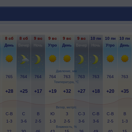
8 сб
8 сб
9 вс
9 вс
9 вс
9 вс
10 пн
10 пн
10 пн
День
Вечер
Ночь
Утро
День
Вечер
Ночь
Утро
День
Давление, мм
765
764
764
764
763
763
763
764
763
Температура, °C
+28
+25
+17
+19
+32
+27
+18
+20
+35
Ветер, метр/с
С-В
С
В
Ю
З
С-З
С-В
С-В
В
1-3
3-6
2-5
1-3
2-5
3-6
3-6
2-5
1-3
Влажность, %
22
30
46
43
15
26
49
40
15