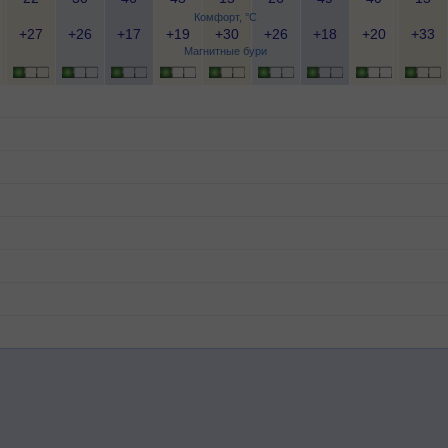
Комфорт, °C
+27
+26
+17
+19
+30
+26
+18
+20
+33
Магнитные бури