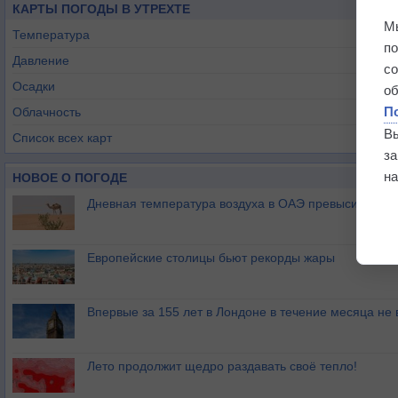
КАРТЫ ПОГОДЫ В УТРЕХТЕ
М
Температура
п
Давление
с
Осадки
о
П
Облачность
В
Список всех карт
з
на
НОВОЕ О ПОГОДЕ
Дневная температура воздуха в ОАЭ превысила +51
Европейские столицы бьют рекорды жары
Впервые за 155 лет в Лондоне в течение месяца не
Лето продолжит щедро раздавать своё тепло!