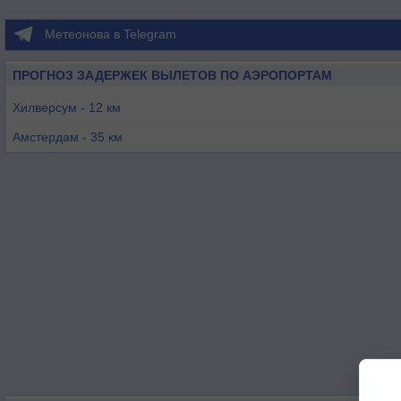
Метеонова в Telegram
ПРОГНОЗ ЗАДЕРЖЕК ВЫЛЕТОВ ПО АЭРОПОРТАМ
Хилверсум - 12 км
Амстердам - 35 км
Роттердам - 49 км
Лейден - 49 км
Лелиштад - 50 км
Арнем - 52 км