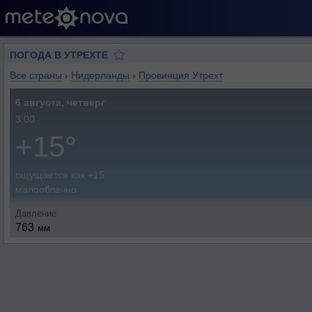
ПОГОДА В УТРЕХТЕ
Все страны
›
Нидерланды
›
Провинция Утрехт
6 августа, четверг
3:00
+15°
ощущается как +15
малооблачно
Давление
763
мм