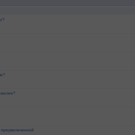
го?
ем?
яжелее?
о преувеличенной