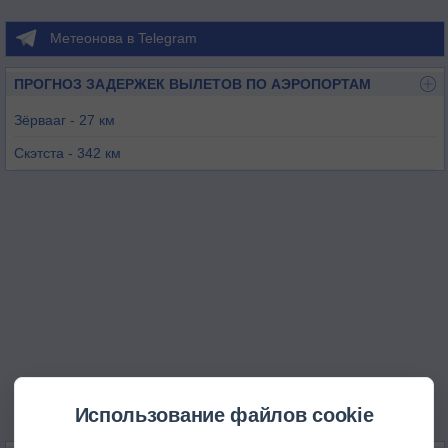
Метеонова в Telegram
ПРОГНОЗ ЗАДЕРЖЕК ВЫЛЕТОВ ПО АЭРОПОРТАМ
Зёрвааг - 27 км
Скэтста - 342 км
Анст - 345 км
Леруик - 359 км
Уэстрей - 361 км
Уолси - 362 км
Использование файлов cookie