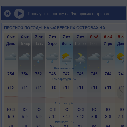
Прослушать погоду на Фарерских островах
ПРОГНОЗ ПОГОДЫ НА ФАРЕРСКИХ ОСТРОВАХ НА 14 ДНЕЙ
6 чт
6 чт
7 пт
7 пт
7 пт
7 пт
8 сб
8 сб
8 сб
День
Вечер
Ночь
Утро
День
Вечер
Ночь
Утро
День
Давление, мм
754
754
752
748
747
746
746
744
742
Температура, °C
+12
+11
+11
+10
+11
+11
+11
+11
+11
Ветер, метр/с
Ю-З
Ю
Ю
Ю-В
Ю
Ю-З
Ю
Ю
Ю
5-9
5-9
5-9
7-12
7-12
7-12
5-9
3-6
7-12
Влажность, %
78
88
94
97
91
93
94
94
89