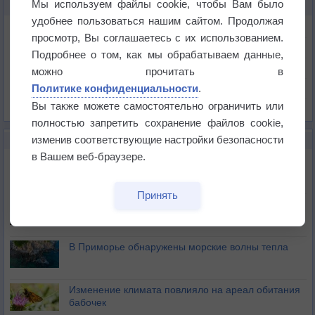
Мы используем файлы cookie, чтобы Вам было
КАРТЫ ПОГОДЫ НА ФАРЕРСКИХ ОСТРОВАХ
удобнее пользоваться нашим сайтом. Продолжая
Температура
просмотр, Вы соглашаетесь с их использованием.
Давление
Подробнее о том, как мы обрабатываем данные,
Осадки
можно прочитать в
Политике конфиденциальности
.
Облачность
Вы также можете самостоятельно ограничить или
Список всех карт
полностью запретить сохранение файлов cookie,
изменив соответствующие настройки безопасности
НОВОЕ О ПОГОДЕ
в Вашем веб-браузере.
Приложение построит маршрут через тень
Принять
Атмосфера начала замерзать
В Приморье обнаружены морские волны тепла
Изменение климата повлияло на ареал обитания
бабочек