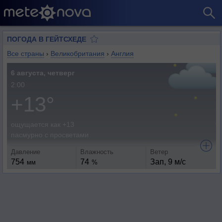
ПОГОДА В ГЕЙТСХЕДЕ
Все страны
›
Великобритания
›
Англия
6 августа, четверг
2:00
+13°
ощущается как +13
пасмурно с просветами
Давление
Влажность
Ветер
754
74
Зап, 9 м/с
мм
%