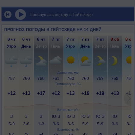
Прослушать погоду в Гейтсхеде
ПРОГНОЗ ПОГОДЫ В ГЕЙТСХЕДЕ НА 14 ДНЕЙ
6 чт
6 чт
6 чт
7 пт
7 пт
7 пт
7 пт
8 сб
8 сб
Утро
День
Вечер
Ночь
Утро
День
Вечер
Ночь
Утро
Давление, мм
757
760
760
761
760
760
759
759
758
Температура, °C
+12
+13
+17
+12
+13
+19
+19
+13
+14
Ветер, метр/с
З
З
З
Ю-З
Ю-З
Ю-З
Ю-З
Ю
Ю
5-9
3-6
1-3
3-6
3-6
5-9
5-9
3-6
3-6
Влажность, %
82
72
54
75
75
43
49
74
71