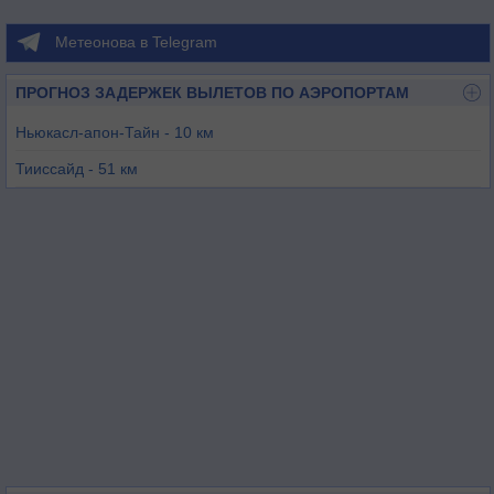
Метеонова в Telegram
ПРОГНОЗ ЗАДЕРЖЕК ВЫЛЕТОВ ПО АЭРОПОРТАМ
Ньюкасл-апон-Тайн - 10 км
Тииссайд - 51 км
Лиминг - 75 км
Карлайл - 77 км
Топклифф - 85 км
Дисфорт - 92 км