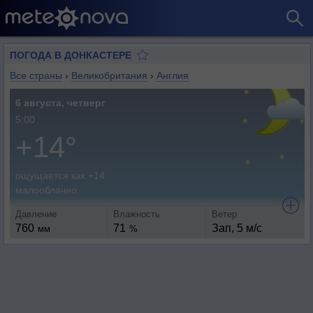
ПОГОДА В ДОНКАСТЕРЕ
Все страны
›
Великобритания
›
Англия
6 августа, четверг
5:00
+14°
ощущается как +14
малооблачно
Давление
Влажность
Ветер
760
71
Зап, 5 м/с
мм
%