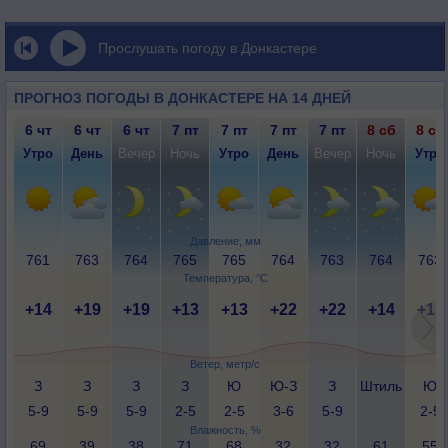
Прослушать погоду в Донкастере
ПРОГНОЗ ПОГОДЫ В ДОНКАСТЕРЕ НА 14 ДНЕЙ
6 чт
6 чт
6 чт
7 пт
7 пт
7 пт
7 пт
8 сб
8 сб
Утро
День
Вечер
Ночь
Утро
День
Вечер
Ночь
Утро
Давление, мм
761
763
764
765
765
764
763
764
763
Температура, °C
+14
+19
+19
+13
+13
+22
+22
+14
+15
Ветер, метр/с
З
З
З
З
Ю
Ю-З
З
Штиль
Ю
5-9
5-9
5-9
2-5
2-5
3-6
5-9
2-5
Влажность, %
69
39
38
71
68
32
32
61
55