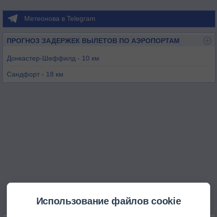
Метеонова в Telegram
ПРОГНОЗ ЗАДЕРЖЕК ВЫЛЕТОВ ПО АЭРОПОРТАМ
Донкастер-Шеффилд - 10 км
Сандфорт - 18 км
Шеффилд - 22 км
Нетерторп - 23 км
Шербурн-ин-Элмет - 29 км
Ретфорд - 30 км
Использование файлов cookie