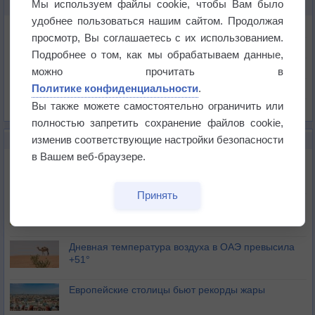
Мы используем файлы cookie, чтобы Вам было
КАРТЫ ПОГОДЫ В ДОНКАСТЕРЕ
удобнее пользоваться нашим сайтом. Продолжая
Температура
просмотр, Вы соглашаетесь с их использованием.
Давление
Подробнее о том, как мы обрабатываем данные,
Осадки
можно прочитать в
Политике конфиденциальности
.
Облачность
Вы также можете самостоятельно ограничить или
Список всех карт
полностью запретить сохранение файлов cookie,
изменив соответствующие настройки безопасности
НОВОЕ О ПОГОДЕ
в Вашем веб-браузере.
Июль в России стал самым тёплым за всю
историю
Принять
В Центральной России наступают самые жаркие
дни этого лета
Дневная температура воздуха в ОАЭ превысила
+51°
Европейские столицы бьют рекорды жары