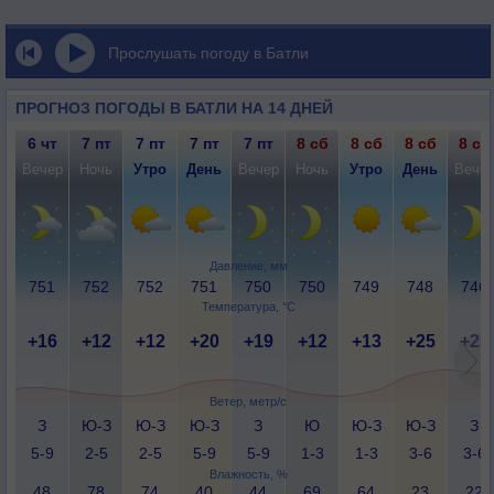
Прослушать погоду в Батли
ПРОГНОЗ ПОГОДЫ В БАТЛИ НА 14 ДНЕЙ
6 чт
7 пт
7 пт
7 пт
7 пт
8 сб
8 сб
8 сб
8 сб
Вечер
Ночь
Утро
День
Вечер
Ночь
Утро
День
Вече
Давление, мм
751
752
752
751
750
750
749
748
746
Температура, °C
+16
+12
+12
+20
+19
+12
+13
+25
+25
Ветер, метр/с
З
Ю-З
Ю-З
Ю-З
З
Ю
Ю-З
Ю-З
З
5-9
2-5
2-5
5-9
5-9
1-3
1-3
3-6
3-6
Влажность, %
48
78
74
40
44
69
64
23
22