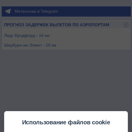
Метеонова в Telegram
ПРОГНОЗ ЗАДЕРЖЕК ВЫЛЕТОВ ПО АЭРОПОРТАМ
Лидс-Брэдфорд - 16 км
Шербурн-ин-Элмет - 29 км
Чёч-Фентон - 32 км
Шеффилд - 41 км
Линтон-он-Оус - 45 км
Дисфорт - 48 км
Использование файлов cookie