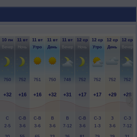
10 пн
11 вт
11 вт
11 вт
11 вт
12 ср
12 ср
12 ср
12 ср
Вечер
Ночь
Утро
День
Вечер
Ночь
Утро
День
Вечер
750
752
751
750
748
752
752
752
752
+32
+16
+16
+32
+31
+17
+17
+29
+28
С
С-В
С-В
В
В
С-В
С-З
З
С-З
2-5
3-6
3-6
3-6
7-12
3-6
1-3
3-6
7-12
20
55
65
23
26
81
79
29
31