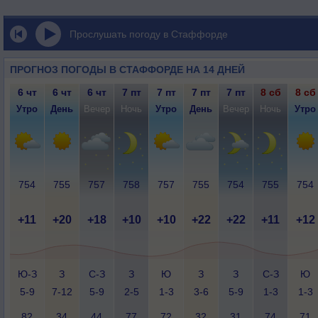
Прослушать погоду в Стаффорде
ПРОГНОЗ ПОГОДЫ В СТАФФОРДЕ НА 14 ДНЕЙ
6 чт
6 чт
6 чт
7 пт
7 пт
7 пт
7 пт
8 сб
8 сб
Утро
День
Вечер
Ночь
Утро
День
Вечер
Ночь
Утро
754
755
757
758
757
755
754
755
754
+11
+20
+18
+10
+10
+22
+22
+11
+12
Ю-З
З
С-З
З
Ю
З
З
С-З
Ю
5-9
7-12
5-9
2-5
1-3
3-6
5-9
1-3
1-3
82
34
44
77
72
32
31
74
71