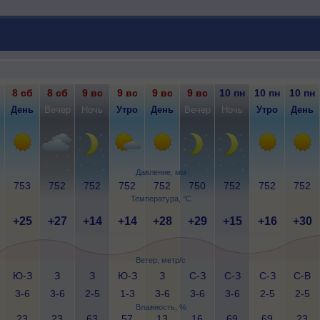
8 сб
8 сб
9 вс
9 вс
9 вс
9 вс
10 пн
10 пн
10 пн
День
Вечер
Ночь
Утро
День
Вечер
Ночь
Утро
День
Давление, мм
753
752
752
752
752
750
752
752
752
Температура, °C
+25
+27
+14
+14
+28
+29
+15
+16
+30
Ветер, метр/с
Ю-З
З
З
Ю-З
З
С-З
С-З
С-З
С-В
3-6
3-6
2-5
1-3
3-6
3-6
3-6
2-5
2-5
Влажность, %
23
23
63
57
13
16
69
69
23