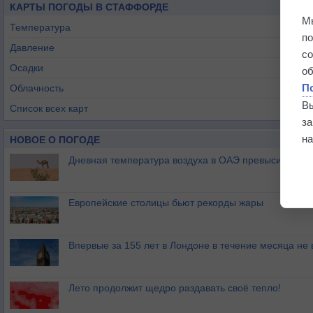
КАРТЫ ПОГОДЫ В СТАФФОРДЕ
М
Температура
п
Давление
с
Осадки
о
П
Облачность
В
Список всех карт
з
на
НОВОЕ О ПОГОДЕ
Дневная температура воздуха в ОАЭ превысила +51
Европейские столицы бьют рекорды жары
Впервые за 155 лет в Лондоне в течение месяца не
Лето продолжит щедро раздавать своё тепло!