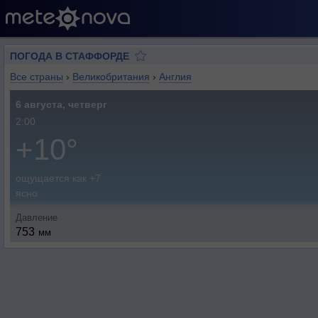
ПОГОДА В СТАФФОРДЕ
Все страны
›
Великобритания
›
Англия
6 августа, четверг
2:00
+10°
ощущается как +7
ясно
Давление
753
мм