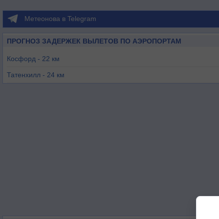
Метеонова в Telegram
ПРОГНОЗ ЗАДЕРЖЕК ВЫЛЕТОВ ПО АЭРОПОРТАМ
Косфорд - 22 км
Татенхилл - 24 км
Тернхилл - 29 км
Вулвергемптон - 33 км
Дерби - 34 км
Шаубари - 37 км