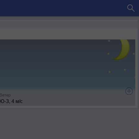
Ветер
Ю-З, 4 м/с