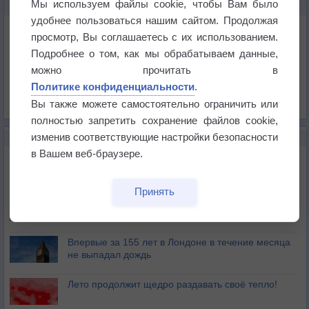
Мы используем файлы cookie, чтобы Вам было
КАРТЫ ПОГОДЫ В ХАРРОГЕЙТЕ
удобнее пользоваться нашим сайтом. Продолжая
Температура
просмотр, Вы соглашаетесь с их использованием.
Давление
Подробнее о том, как мы обрабатываем данные,
Осадки
можно прочитать в
Политике конфиденциальности
.
Облачность
Вы также можете самостоятельно ограничить или
Список всех карт
полностью запретить сохранение файлов cookie,
изменив соответствующие настройки безопасности
НОВОЕ О ПОГОДЕ
в Вашем веб-браузере.
Дневная температура воздуха в ОАЭ превысила
+51°
Принять
Европейские столицы бьют рекорды жары
Впервые за 155 лет в Лондоне в течение месяца
не выпадал дождь
Лето продолжит щедро раздавать своё тепло!