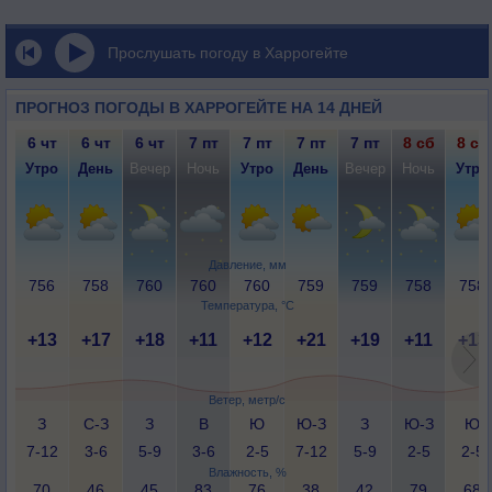
Прослушать погоду в Харрогейте
ПРОГНОЗ ПОГОДЫ В ХАРРОГЕЙТЕ НА 14 ДНЕЙ
6 чт
6 чт
6 чт
7 пт
7 пт
7 пт
7 пт
8 сб
8 сб
Утро
День
Вечер
Ночь
Утро
День
Вечер
Ночь
Утро
Давление, мм
756
758
760
760
760
759
759
758
758
Температура, °C
+13
+17
+18
+11
+12
+21
+19
+11
+13
Ветер, метр/с
З
С-З
З
В
Ю
Ю-З
З
Ю-З
Ю
7-12
3-6
5-9
3-6
2-5
7-12
5-9
2-5
2-5
Влажность, %
70
46
45
83
76
38
42
79
68