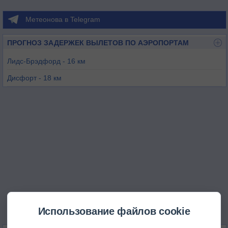
Метеонова в Telegram
ПРОГНОЗ ЗАДЕРЖЕК ВЫЛЕТОВ ПО АЭРОПОРТАМ
Лидс-Брэдфорд - 16 км
Дисфорт - 18 км
Линтон-он-Оус - 20 км
Топклифф - 26 км
Чёч-Фентон - 29 км
Шербурн-ин-Элмет - 32 км
Использование файлов cookie