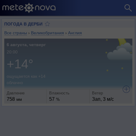
ПОГОДА В ДЕРБИ
Все страны
›
Великобритания
›
Англия
6 августа, четверг
20:00
+14°
ощущается как +14
облачно
Давление
Влажность
Ветер
758
57
Зап, 3 м/с
мм
%