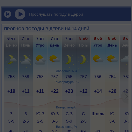
Прослушать погоду в Дерби
ПРОГНОЗ ПОГОДЫ В ДЕРБИ НА 14 ДНЕЙ
6 чт
7 пт
7 пт
7 пт
7 пт
8 сб
8 сб
8 сб
8 сб
Вечер
Ночь
Утро
День
Вечер
Ночь
Утро
День
Вече
Давление, мм
758
758
758
757
755
757
756
754
752
Температура, °C
+19
+11
+11
+22
+23
+12
+14
+26
+28
Ветер, метр/с
З
З
Ю-З
Ю-З
С-З
С
Штиль
Ю
Ю
5-9
2-5
2-5
3-6
5-9
2-5
3-6
3-6
Влажность, %
40
74
72
32
30
69
63
22
16