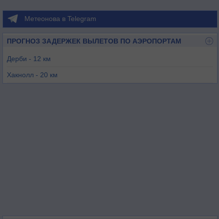
Метеонова в Telegram
ПРОГНОЗ ЗАДЕРЖЕК ВЫЛЕТОВ ПО АЭРОПОРТАМ
Дерби - 12 км
Хакнолл - 20 км
Татенхилл - 23 км
Ноттингем - 26 км
Сайерстон - 39 км