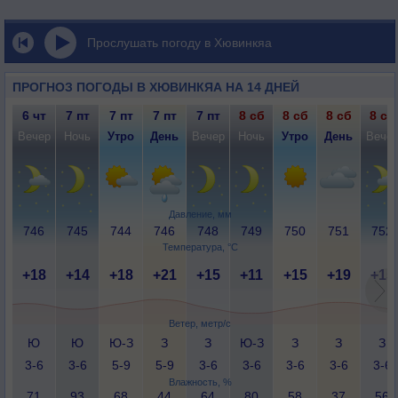
Прослушать погоду в Хювинкяа
ПРОГНОЗ ПОГОДЫ В ХЮВИНКЯА НА 14 ДНЕЙ
6 чт
7 пт
7 пт
7 пт
7 пт
8 сб
8 сб
8 сб
8 сб
Вечер
Ночь
Утро
День
Вечер
Ночь
Утро
День
Вече
Давление, мм
746
745
744
746
748
749
750
751
752
Температура, °C
+18
+14
+18
+21
+15
+11
+15
+19
+15
Ветер, метр/с
Ю
Ю
Ю-З
З
З
Ю-З
З
З
З
3-6
3-6
5-9
5-9
3-6
3-6
3-6
3-6
3-6
Влажность, %
71
93
68
44
64
80
58
37
56