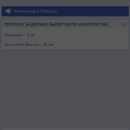
Метеонова в Telegram
ПРОГНОЗ ЗАДЕРЖЕК ВЫЛЕТОВ ПО АЭРОПОРТАМ
Хювинкяа - 3 км
Хельсинки-Вантаа - 36 км
Райскала - 42 км
Хельсинки-Малми - 44 км
Нуммела - 45 км
Форсса - 68 км