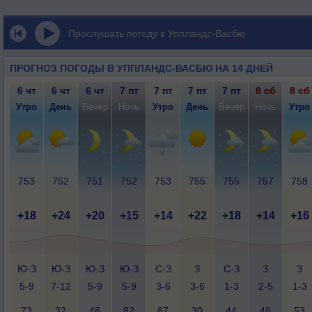
Прослушать погоду в Уппландс-Васбю
ПРОГНОЗ ПОГОДЫ В УППЛАНДС-ВАСБЮ НА 14 ДНЕЙ
6 чт
6 чт
6 чт
7 пт
7 пт
7 пт
7 пт
8 сб
8 сб
Утро
День
Вечер
Ночь
Утро
День
Вечер
Ночь
Утро
753
752
751
752
753
755
755
757
758
+18
+24
+20
+15
+14
+22
+18
+14
+16
Ю-З
Ю-З
Ю-З
Ю-З
С-З
З
С-З
З
З
5-9
7-12
5-9
5-9
3-6
3-6
1-3
2-5
1-3
73
32
48
82
87
30
44
48
53