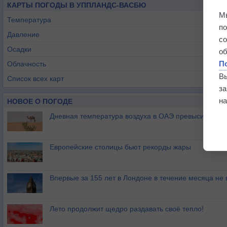
КАРТЫ ПОГОДЫ В УППЛАНДС-ВАСБЮ
М
Температура
п
Давление
с
Осадки
о
П
Облачность
В
Список всех карт
з
на
НОВОЕ О ПОГОДЕ
Дневная температура воздуха в ОАЭ превысила +51
Европейские столицы бьют рекорды жары
Впервые за 155 лет в Лондоне в течение месяца не
Лето продолжит щедро раздавать своё тепло!