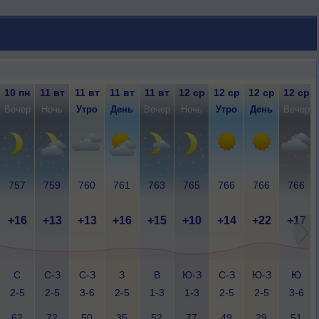
10 пн
11 вт
11 вт
11 вт
11 вт
12 ср
12 ср
12 ср
12 ср
Вечер
Ночь
Утро
День
Вечер
Ночь
Утро
День
Вечер
757
759
760
761
763
765
766
766
766
+16
+13
+13
+16
+15
+10
+14
+22
+17
С
С-З
С-З
З
В
Ю-З
С-З
Ю-З
Ю
2-5
2-5
3-6
2-5
1-3
1-3
2-5
2-5
3-6
62
72
50
35
52
77
49
29
51