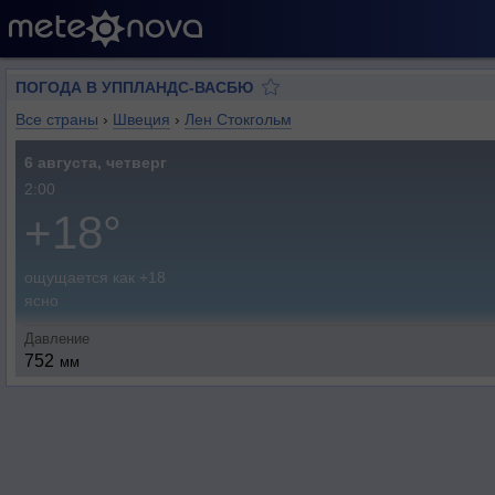
ПОГОДА В УППЛАНДС-ВАСБЮ
Все страны
›
Швеция
›
Лен Стокгольм
6 августа, четверг
2:00
+18°
ощущается как +18
ясно
Давление
752
мм