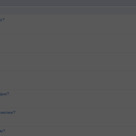
го?
 дни?
яжелее?
ем?