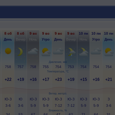
8 сб
8 сб
9 вс
9 вс
9 вс
9 вс
10 пн
10 пн
10 пн
День
Вечер
Ночь
Утро
День
Вечер
Ночь
Утро
День
Давление, мм
758
757
758
755
754
753
754
754
754
Температура, °C
+22
+19
+16
+17
+23
+19
+15
+16
+21
Ветер, метр/с
Ю-З
Ю
Ю-З
Ю-З
Ю-З
Ю-З
Ю-З
Ю-З
З
3-6
3-6
5-9
5-9
7-12
7-12
5-9
5-9
3-6
Влажность, %
34
53
67
64
47
62
71
64
31