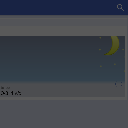
Ветер
Ю-З, 4 м/с