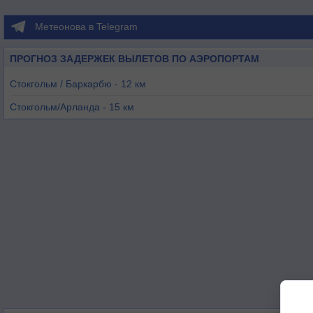
Метеонова в Telegram
ПРОГНОЗ ЗАДЕРЖЕК ВЫЛЕТОВ ПО АЭРОПОРТАМ
Стокгольм / Баркарбю - 12 км
Стокгольм/Арланда - 15 км
Стокгольм/Бромма - 18 км
Стокгольм/Туллинге - 37 км
Упсала - 46 км
Нортеле - 50 км