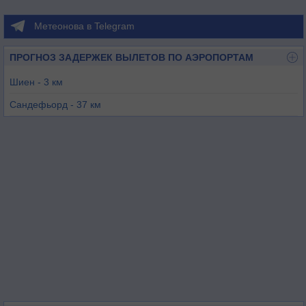
Метеонова в Telegram
ПРОГНОЗ ЗАДЕРЖЕК ВЫЛЕТОВ ПО АЭРОПОРТАМ
Шиен - 3 км
Сандефьорд - 37 км
Нотодден - 46 км
Мосс - 70 км
Хьеллер - 117 км
Осло / Гардермоэн - 138 км