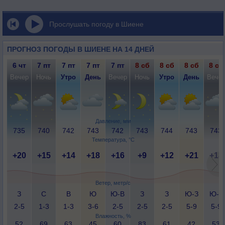
Прослушать погоду в Шиене
ПРОГНОЗ ПОГОДЫ В ШИЕНЕ НА 14 ДНЕЙ
6 чт
7 пт
7 пт
7 пт
7 пт
8 сб
8 сб
8 сб
8 сб
Вечер
Ночь
Утро
День
Вечер
Ночь
Утро
День
Вече
Давление, мм
735
740
742
743
742
743
744
743
743
Температура, °C
+20
+15
+14
+18
+16
+9
+12
+21
+18
Ветер, метр/с
З
С
В
Ю
Ю-В
З
З
Ю-З
Ю-З
2-5
1-3
1-3
3-6
2-5
2-5
2-5
5-9
5-9
Влажность, %
52
69
63
45
60
83
61
42
53