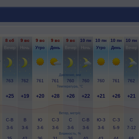
8 сб
9 вс
9 вс
9 вс
9 вс
10 пн
10 пн
10 пн
10 пн
Вечер
Ночь
Утро
День
Вечер
Ночь
Утро
День
Вечер
Давление, мм
763
762
761
761
760
760
760
761
762
Температура, °C
+25
+19
+20
+28
+26
+22
+21
+26
+21
Ветер, метр/с
С-В
В
Ю
С-З
С
С-В
Ю-З
С-З
С
3-6
3-6
3-6
3-6
3-6
3-6
3-6
5-9
7-12
Влажность, %
35
42
36
31
36
40
43
44
68