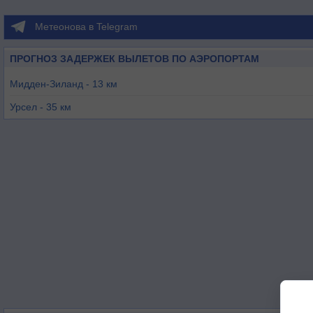
Метеонова в Telegram
ПРОГНОЗ ЗАДЕРЖЕК ВЫЛЕТОВ ПО АЭРОПОРТАМ
Мидден-Зиланд - 13 км
Урсел - 35 км
Военсдрехт - 54 км
Остенд - 56 км
Хойвенен - 59 км
Брасхат - 66 км