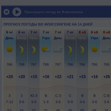
Прослушать погоду во Флиссингене
ПРОГНОЗ ПОГОДЫ ВО ФЛИССИНГЕНЕ НА 14 ДНЕЙ
6 чт
6 чт
7 пт
7 пт
7 пт
7 пт
8 сб
8 сб
8 сб
День
Вечер
Ночь
Утро
День
Вечер
Ночь
Утро
День
766
766
767
768
767
766
766
766
765
+20
+20
+15
+16
+22
+21
+15
+16
+26
З
З
Ю-З
В
С-З
С
В
В
С-В
7-12
3-6
3-6
1-3
3-6
5-9
3-6
3-6
3-6
52
44
72
71
45
45
58
58
31