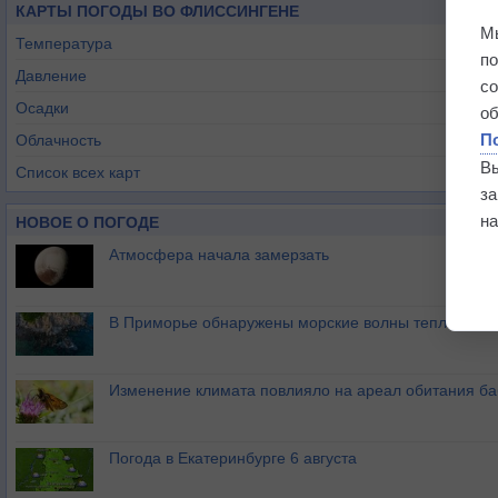
КАРТЫ ПОГОДЫ ВО ФЛИССИНГЕНЕ
М
Температура
п
Давление
с
Осадки
о
П
Облачность
В
Список всех карт
з
на
НОВОЕ О ПОГОДЕ
Атмосфера начала замерзать
В Приморье обнаружены морские волны тепла
Изменение климата повлияло на ареал обитания ба
Погода в Екатеринбурге 6 августа