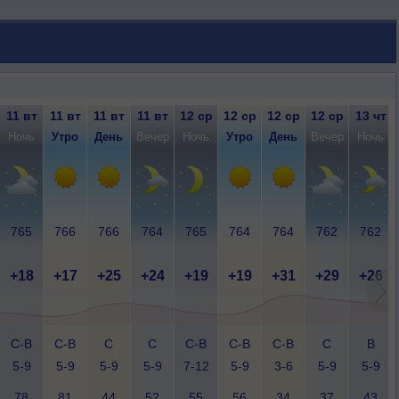
11 вт
11 вт
11 вт
11 вт
12 ср
12 ср
12 ср
12 ср
13 чт
Ночь
Утро
День
Вечер
Ночь
Утро
День
Вечер
Ночь
765
766
766
764
765
764
764
762
762
+18
+17
+25
+24
+19
+19
+31
+29
+26
С-В
С-В
С
С
С-В
С-В
С-В
С
В
5-9
5-9
5-9
5-9
7-12
5-9
3-6
5-9
5-9
78
81
44
52
55
56
34
37
43