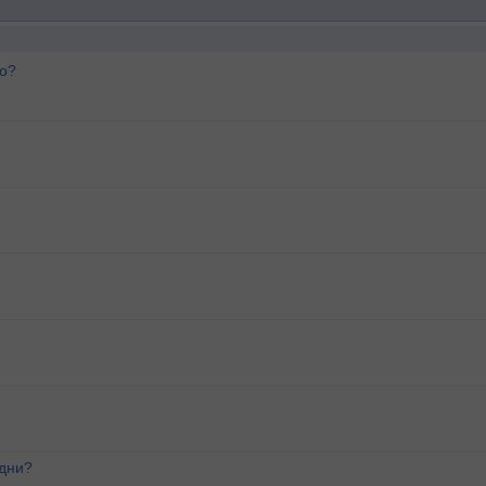
го?
 дни?