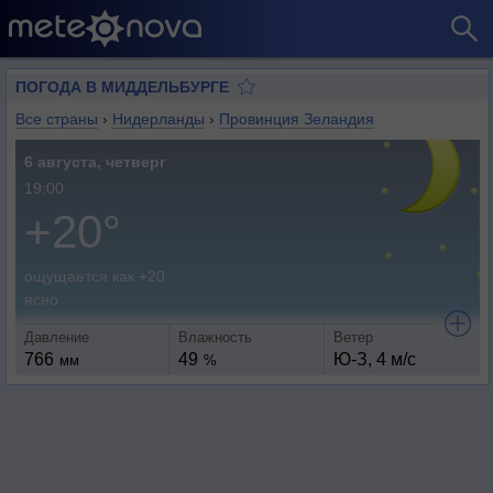
ПОГОДА В МИДДЕЛЬБУРГЕ
Все страны
›
Нидерланды
›
Провинция Зеландия
6 августа, четверг
19:00
+20°
ощущается как +20
ясно
Давление
Влажность
Ветер
766
49
Ю-З, 4 м/с
мм
%