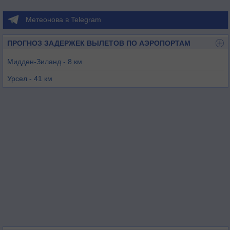
Метеонова в Telegram
ПРОГНОЗ ЗАДЕРЖЕК ВЫЛЕТОВ ПО АЭРОПОРТАМ
Мидден-Зиланд - 8 км
Урсел - 41 км
Военсдрехт - 51 км
Хойвенен - 58 км
Остенд - 62 км
Брасхат - 64 км