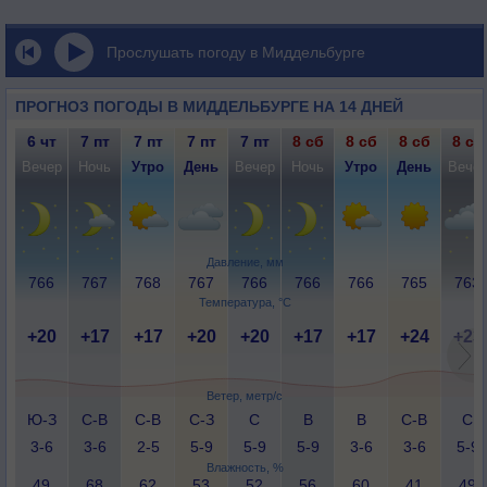
Прослушать погоду в Миддельбурге
ПРОГНОЗ ПОГОДЫ В МИДДЕЛЬБУРГЕ НА 14 ДНЕЙ
6 чт
7 пт
7 пт
7 пт
7 пт
8 сб
8 сб
8 сб
8 сб
Вечер
Ночь
Утро
День
Вечер
Ночь
Утро
День
Вече
Давление, мм
766
767
768
767
766
766
766
765
763
Температура, °C
+20
+17
+17
+20
+20
+17
+17
+24
+23
Ветер, метр/с
Ю-З
С-В
С-В
С-З
С
В
В
С-В
С
3-6
3-6
2-5
5-9
5-9
5-9
3-6
3-6
5-9
Влажность, %
49
68
62
53
52
56
60
41
49